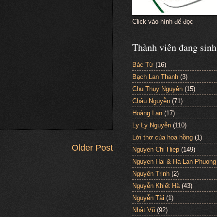
Click vào hình để đọc
Thành viên đang sinh
Bác Từ
(16)
Bạch Lan Thanh
(3)
Chu Thụy Nguyên
(15)
Châu Nguyễn
(71)
Hoàng Lan
(17)
Ly Ly Nguyễn
(110)
Lời thơ của hoa hồng
(1)
Older Post
Nguyen Chi Hiep
(149)
Nguyen Hai & Ha Lan Phuong
Nguyên Trinh
(2)
Nguyễn Khiết Hà
(43)
Nguyễn Tài
(1)
Nhật Vũ
(92)