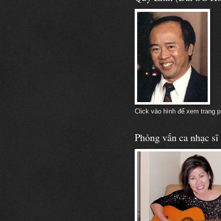
Click vào hình để xem trang 
Phỏng vấn ca nhạc s