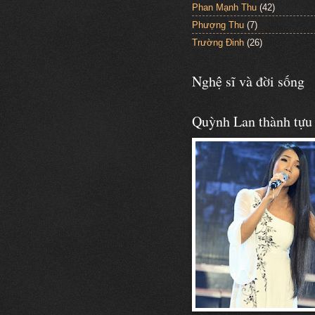
Phan Mạnh Thu
(42)
Phượng Thu
(7)
Trường Đinh
(26)
Nghệ sĩ và đời sống
Quỳnh Lan thành tựu