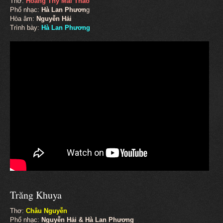
Thơ:
Hoàng Thy Mai Thảo
Phổ nhạc:
Hà Lan Phươn
g
Hòa âm:
Nguyễn Hải
Trình bày:
Hà Lan Phương
Trăng Khuya
Thơ:
Châu Nguyễn
Phổ nhạc:
Nguyễn Hải & Hà Lan Phương