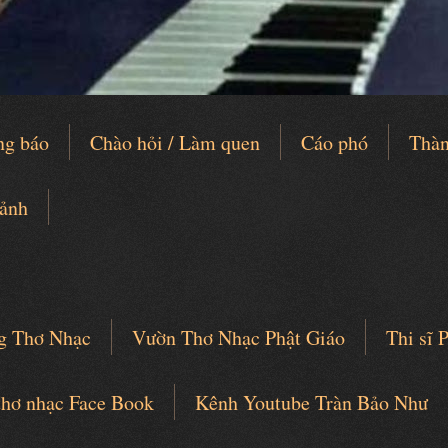
ng báo
Chào hỏi / Làm quen
Cáo phó
Thàn
 ảnh
g Thơ Nhạc
Vườn Thơ Nhạc Phật Giáo
Thi sĩ
thơ nhạc Face Book
Kênh Youtube Tràn Bảo Như