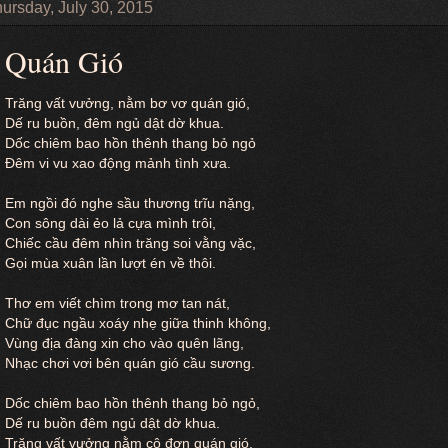
ursday, July 30, 2015
Quán Gió
Trăng vất vưởng, nằm bơ vơ quán gió,
Dế ru buồn, đêm ngủ dật dờ khua.
Dốc chiêm bao hồn thênh thang bỏ ngỏ
Đêm vi vu xao động mảnh tình xưa.
Em ngồi đó nghe sầu thương trĩu nặng,
Con sông dài ẻo lả cựa mình trôi,
Chiếc cầu đêm nhìn trăng soi vằng vặc,
Gọi mùa xuân lần lượt én về thôi.
Thơ em viết chìm trong mơ tan nát,
Chữ đục ngầu xoáy nhẹ giữa thinh không,
Vùng địa đàng xin cho vào quên lãng,
Nhạc chơi vơi bên quán gió cầu sương.
Dốc chiêm bao hồn thênh thang bỏ ngỏ,
Dế ru buồn đêm ngủ dật dờ khua.
Trăng vất vưởng nằm cô đơn quán gió,