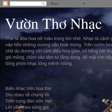
Vườn Thơ Nhạc
Thơ là đóa hoa nở màu trong tim nhớ. Nhạc là cánh
vào hồn những vương vấn hoài mong. Trên vườn hoa
chữ du dương với cảm điệu hòa giao, có tiếng hát t
gió mộng, chìm vào tâm tư lắng đọng, để mãi còn đâ
từng phím nhạc lòng mênh mông.
Biển nhạc trên hoa thơ
Dìu nhau về chung lối
Trên cung đàn ước mơ
Lời yêu theo sóng gọi