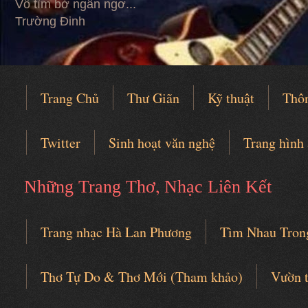
Vỗ tìm bờ ngẩn ngơ...
Trường Đinh
Trang Chủ
Thư Giãn
Kỹ thuật
Thô
Twitter
Sinh hoạt văn nghệ
Trang hình
,
Những Trang Thơ
Nhạc Liên Kết
Trang nhạc Hà Lan Phương
Tìm Nhau Tron
Câu lạc bộ thơ nhạc
Thơ Tự Do & Thơ Mới (Tham khảo)
Vườn 