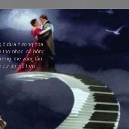
 gió đưa hương hoa
 thơ nhạc, có bóng
hương nhẹ vang làn
y dư âm về trên