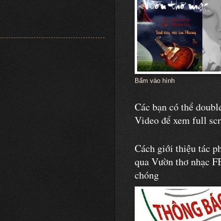
Bấm vào hình
Các bạn có thể double
Video để xem full sc
Cách giới thiệu tác p
qua Vườn thơ nhạc F
chóng