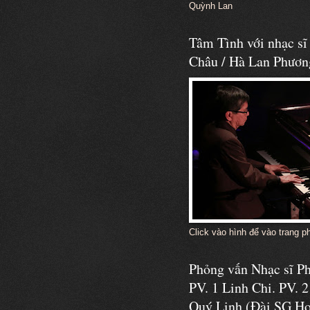
Quỳnh Lan
Tâm Tình với nhạc s
Châu / Hà Lan Phươn
Click vào hình để vào trang p
Phỏng vấn Nhạc sĩ 
PV. 1 Linh Chi. PV. 2
Quý Linh (Đài SG Ho