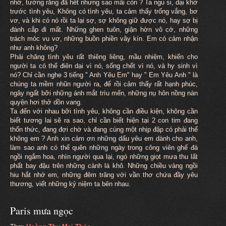
nhớ, tưởng rằng đã hết nhưng sao mãi còn ? Ta ngu si, dại khờ
trước tình yêu, Không có tình yêu, ta cảm thấy trống vắng, bơ
vơ, và khi có nó rồi ta lại sợ, sợ không giữ được nó, hay sợ bị
đánh cắp đi mất. Những ghen tuôn, giận hờn vô cớ, những
trách móc vu vơ, những buồn phiền vây kín. Em có cảm nhận
như anh không?
Phải chăng tình yêu rất thiêng liêng, mầu nhiệm, khiến cho
người ta có thể điên dại vì nó, sống chết vì nó, và hy sinh vì
nó? Chỉ cần nghe 3 tiếng " Anh Yêu Em" hay " Em Yêu Anh " là
chúng ta mềm nhũn người ra, để rồi cảm thấy rất hạnh phúc,
ngây ngất bỡi những ánh mắt trìu mến, những nụ hôn nồng nàn
quyện hơi thở dồn vang.
Ta đến với nhau bỡi tình yêu, không cần điều kiện, không cần
biết tương lai sẽ ra sao, chỉ cần biết hiện tại 2 con tim đang
thổn thức, đang đợi chờ và đang cùng một nhịp đập có phải thế
không em ? Anh xin cảm ơn những dấu yêu em dành cho anh,
làm sao anh có thể quên những ngày trong công viên ghế đá
ngồi ngắm hoa, nhìn người qua lại, ngó những giọt mưa thu lất
phất bay đậu trên những cành lá khô. Những chiều vàng ngồi
hiu hắt nhớ em, những đêm trăng với vần thơ chứa đầy yêu
thương, viết những kỷ niệm ta bên nhau.
Paris mưa ngọc