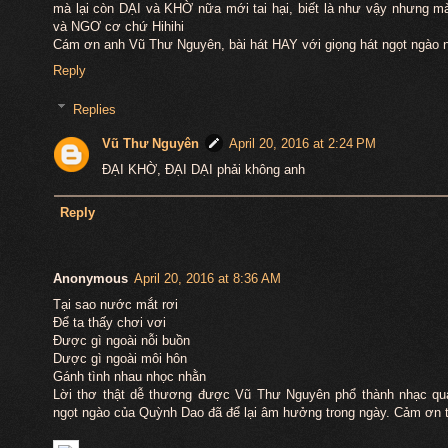
mà lại còn DẠI và KHỜ nữa mới tai hại, biết là như vậy nhưng
và NGƠ cơ chứ Hihihi
Cám ơn anh Vũ Thư Nguyên, bài hát HAY với giọng hát ngọt ngào
Reply
Replies
Vũ Thư Nguyên
April 20, 2016 at 2:24 PM
ĐẠI KHỜ, ĐẠI DẠI phải không anh
Reply
Anonymous
April 20, 2016 at 8:36 AM
Tại sao nước mắt rơi
Để ta thấy chơi vơi
Được gì ngoài nỗi buồn
Dược gì ngoài môi hôn
Gánh tình nhau nhọc nhằn
Lời thơ thật dễ thương được Vũ Thư Nguyên phổ thành nhạc qua 
ngọt ngào của Quỳnh Dao đã để lại âm hưởng trong ngày. Cảm ơn 