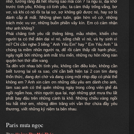
nhớ, tưởng rằng đã hết nhưng sao mãi còn ? Ta ngu si, dại khờ
trước tình yêu, Không có tình yêu, ta cảm thấy trống vắng, bơ
vơ, và khi có nó rồi ta lại sợ, sợ không giữ được nó, hay sợ bị
đánh cắp đi mất. Những ghen tuôn, giận hờn vô cớ, những
trách móc vu vơ, những buồn phiền vây kín. Em có cảm nhận
như anh không?
Phải chăng tình yêu rất thiêng liêng, mầu nhiệm, khiến cho
người ta có thể điên dại vì nó, sống chết vì nó, và hy sinh vì
nó? Chỉ cần nghe 3 tiếng " Anh Yêu Em" hay " Em Yêu Anh " là
chúng ta mềm nhũn người ra, để rồi cảm thấy rất hạnh phúc,
ngây ngất bỡi những ánh mắt trìu mến, những nụ hôn nồng nàn
quyện hơi thở dồn vang.
Ta đến với nhau bỡi tình yêu, không cần điều kiện, không cần
biết tương lai sẽ ra sao, chỉ cần biết hiện tại 2 con tim đang
thổn thức, đang đợi chờ và đang cùng một nhịp đập có phải thế
không em ? Anh xin cảm ơn những dấu yêu em dành cho anh,
làm sao anh có thể quên những ngày trong công viên ghế đá
ngồi ngắm hoa, nhìn người qua lại, ngó những giọt mưa thu lất
phất bay đậu trên những cành lá khô. Những chiều vàng ngồi
hiu hắt nhớ em, những đêm trăng với vần thơ chứa đầy yêu
thương, viết những kỷ niệm ta bên nhau.
Paris mưa ngọc