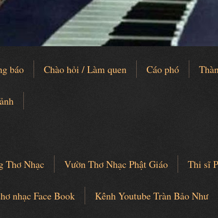
ng báo
Chào hỏi / Làm quen
Cáo phó
Thàn
 ảnh
g Thơ Nhạc
Vườn Thơ Nhạc Phật Giáo
Thi sĩ
thơ nhạc Face Book
Kênh Youtube Tràn Bảo Như