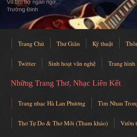
Vỗ tìm bờ ngẩn ngơ...
Trường Đinh
Trang Chủ
Thư Giãn
Kỹ thuật
Thô
Twitter
Sinh hoạt văn nghệ
Trang hình
,
Những Trang Thơ
Nhạc Liên Kết
Trang nhạc Hà Lan Phương
Tìm Nhau Tron
Câu lạc bộ thơ nhạc
Thơ Tự Do & Thơ Mới (Tham khảo)
Vườn 