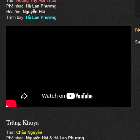
Thơ:
Hoàng Thy Mai Thảo
Phổ nhạc:
Hà Lan Phươn
g
Hòa âm:
Nguyễn Hải
Trình bày:
Hà Lan Phương
N
Su
Trăng Khuya
Thơ:
Châu Nguyễn
Phổ nhạc:
Nguyễn Hải & Hà Lan Phương