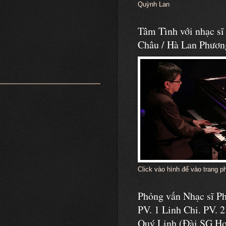
Quỳnh Lan
Tâm Tình với nhạc s
Châu / Hà Lan Phươn
Click vào hình để vào trang p
Phỏng vấn Nhạc sĩ 
PV. 1 Linh Chi. PV. 2
Quý Linh (Đài SG Ho