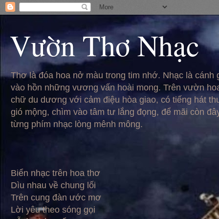
Vườn Thơ Nhạc
Thơ là đóa hoa nở màu trong tim nhớ. Nhạc là cánh
vào hồn những vương vấn hoài mong. Trên vườn hoa
chữ du dương với cảm điệu hòa giao, có tiếng hát t
gió mộng, chìm vào tâm tư lắng đọng, để mãi còn đâ
từng phím nhạc lòng mênh mông.
Biển nhạc trên hoa thơ
Dìu nhau về chung lối
Trên cung đàn ước mơ
Lời yêu theo sóng gọi