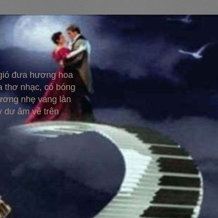
 gió đưa hương hoa
 thơ nhạc, có bóng
hương nhẹ vang làn
y dư âm về trên