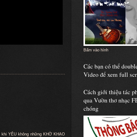
Bấm vào hình
Các bạn có thể double
Video để xem full sc
Cách giới thiệu tác p
qua Vườn thơ nhạc F
chóng
c, khi YÊU không những KHỜ KHẠO