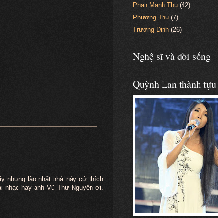
Phan Mạnh Thu
(42)
Phượng Thu
(7)
Trường Đinh
(26)
Nghệ sĩ và đời sống
Quỳnh Lan thành tựu
y nhưng lão nhất nhà này cứ thích
ài nhạc hay anh Vũ Thư Nguyên ơi.