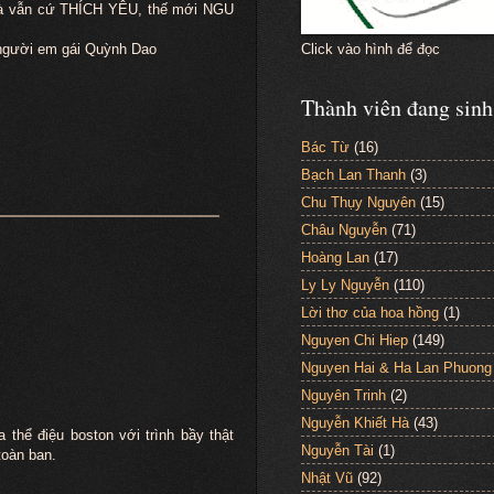
 mà vẫn cứ THÍCH YÊU, thế mới NGU
Click vào hình để đọc
 người em gái Quỳnh Dao
Thành viên đang sinh
Bác Từ
(16)
Bạch Lan Thanh
(3)
Chu Thụy Nguyên
(15)
Châu Nguyễn
(71)
Hoàng Lan
(17)
Ly Ly Nguyễn
(110)
Lời thơ của hoa hồng
(1)
Nguyen Chi Hiep
(149)
Nguyen Hai & Ha Lan Phuong
Nguyên Trinh
(2)
Nguyễn Khiết Hà
(43)
thể điệu boston với trình bầy thật
Nguyễn Tài
(1)
toàn ban.
Nhật Vũ
(92)