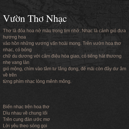
Vườn Thơ Nhạc
Thơ là đóa hoa nở màu trong tim nhớ. Nhạc là cánh gió đưa
hương hoa
vào hồn những vương vấn hoài mong. Trên vườn hoa thơ
nhạc, có bóng
chữ du dương với cảm điệu hòa giao, có tiếng hát thương
nhẹ vang làn
gió mộng, chìm vào tâm tư lắng đọng, để mãi còn đây dư âm
về trên
từng phím nhạc lòng mênh mông.
Biển nhạc trên hoa thơ
Dìu nhau về chung lối
Trên cung đàn ước mơ
Lời yêu theo sóng gọi