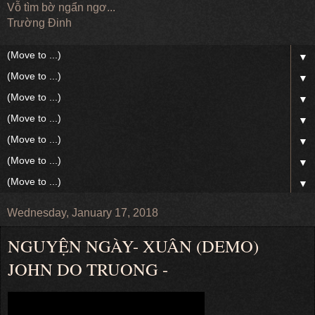
Vỗ tìm bờ ngẩn ngơ...
Trường Đinh
▼
▼
▼
▼
▼
▼
▼
Wednesday, January 17, 2018
NGUYỆN NGÀY- XUÂN (DEMO)
JOHN DO TRUONG -