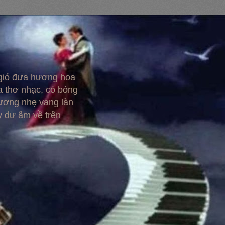
 gió đưa hương hoa
 thơ nhạc, có bóng
hương nhẹ vang làn
y dư âm về trên