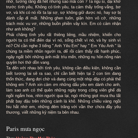
nhớ, tưởng rằng đã hết nhưng sao mãi còn ? Ta ngu si, dại khờ
trước tình yêu, Không có tình yêu, ta cảm thấy trống vắng, bơ
vơ, và khi có nó rồi ta lại sợ, sợ không giữ được nó, hay sợ bị
đánh cắp đi mất. Những ghen tuôn, giận hờn vô cớ, những
trách móc vu vơ, những buồn phiền vây kín. Em có cảm nhận
như anh không?
Phải chăng tình yêu rất thiêng liêng, mầu nhiệm, khiến cho
người ta có thể điên dại vì nó, sống chết vì nó, và hy sinh vì
nó? Chỉ cần nghe 3 tiếng " Anh Yêu Em" hay " Em Yêu Anh " là
chúng ta mềm nhũn người ra, để rồi cảm thấy rất hạnh phúc,
ngây ngất bỡi những ánh mắt trìu mến, những nụ hôn nồng nàn
quyện hơi thở dồn vang.
Ta đến với nhau bỡi tình yêu, không cần điều kiện, không cần
biết tương lai sẽ ra sao, chỉ cần biết hiện tại 2 con tim đang
thổn thức, đang đợi chờ và đang cùng một nhịp đập có phải thế
không em ? Anh xin cảm ơn những dấu yêu em dành cho anh,
làm sao anh có thể quên những ngày trong công viên ghế đá
ngồi ngắm hoa, nhìn người qua lại, ngó những giọt mưa thu lất
phất bay đậu trên những cành lá khô. Những chiều vàng ngồi
hiu hắt nhớ em, những đêm trăng với vần thơ chứa đầy yêu
thương, viết những kỷ niệm ta bên nhau.
Paris mưa ngọc