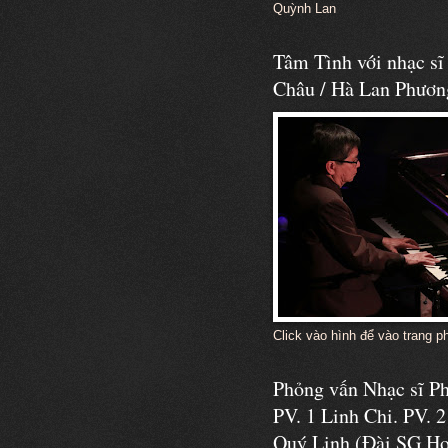
Quỳnh Lan
Tâm Tình với nhạc s
Châu / Hà Lan Phươn
Click vào hình để vào trang p
Phỏng vấn Nhạc sĩ 
PV. 1 Linh Chi. PV. 2
Quý Linh (Đài SG Ho