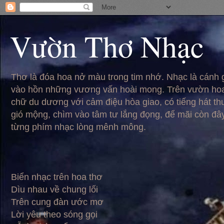
Vườn Thơ Nhạc
Thơ là đóa hoa nở màu trong tim nhớ. Nhạc là cánh
vào hồn những vương vấn hoài mong. Trên vườn hoa
chữ du dương với cảm điệu hòa giao, có tiếng hát t
gió mộng, chìm vào tâm tư lắng đọng, để mãi còn đâ
từng phím nhạc lòng mênh mông.
Biển nhạc trên hoa thơ
Dìu nhau về chung lối
Trên cung đàn ước mơ
Lời yêu theo sóng gọi