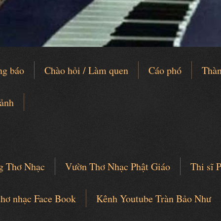
ng báo
Chào hỏi / Làm quen
Cáo phó
Thàn
 ảnh
g Thơ Nhạc
Vườn Thơ Nhạc Phật Giáo
Thi sĩ
thơ nhạc Face Book
Kênh Youtube Tràn Bảo Như