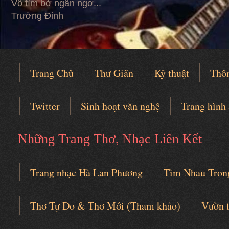
Vỗ tìm bờ ngẩn ngơ...
Trường Đinh
Trang Chủ
Thư Giãn
Kỹ thuật
Thô
Twitter
Sinh hoạt văn nghệ
Trang hình
,
Những Trang Thơ
Nhạc Liên Kết
Trang nhạc Hà Lan Phương
Tìm Nhau Tron
Câu lạc bộ thơ nhạc
Thơ Tự Do & Thơ Mới (Tham khảo)
Vườn 