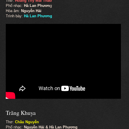
Thơ:
Hoàng Thy Mai Thảo
Phổ nhạc:
Hà Lan Phươn
g
Hòa âm:
Nguyễn Hải
Trình bày:
Hà Lan Phương
Trăng Khuya
Thơ:
Châu Nguyễn
Phổ nhạc:
Nguyễn Hải & Hà Lan Phương