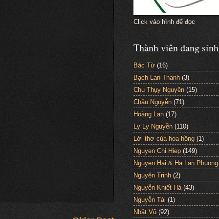
Click vào hình để đọc
Thành viên đang sinh
Bác Từ
(16)
Bạch Lan Thanh
(3)
Chu Thụy Nguyên
(15)
Châu Nguyễn
(71)
Hoàng Lan
(17)
Ly Ly Nguyễn
(110)
Lời thơ của hoa hồng
(1)
Nguyen Chi Hiep
(149)
Nguyen Hai & Ha Lan Phuong
Nguyên Trinh
(2)
Nguyễn Khiết Hà
(43)
Nguyễn Tài
(1)
Nhật Vũ
(92)