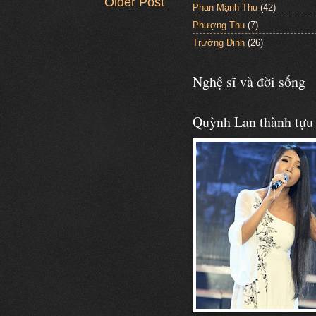
Older Post
Phan Mạnh Thu
(42)
Phượng Thu
(7)
Trường Đinh
(26)
Nghệ sĩ và đời sống
Quỳnh Lan thành tựu