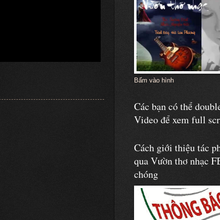
Bấm vào hình
Các bạn có thể double
Video để xem full sc
Cách giới thiệu tác p
qua Vườn thơ nhạc F
chóng