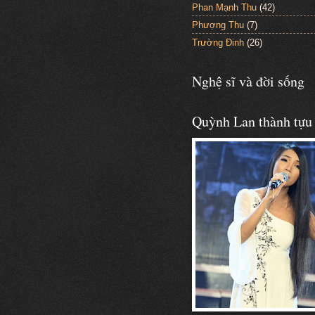
Phan Mạnh Thu
(42)
Phượng Thu
(7)
Trường Đinh
(26)
Nghệ sĩ và đời sống
Quỳnh Lan thành tựu