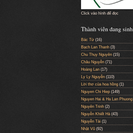
Click vào hình để đọc
Thành viên đang sinh
Bác Từ
(16)
Bạch Lan Thanh
(3)
Chu Thụy Nguyên
(15)
Châu Nguyễn
(71)
Hoàng Lan
(17)
Ly Ly Nguyễn
(110)
Lời thơ của hoa hồng
(1)
Nguyen Chi Hiep
(149)
Nguyen Hai & Ha Lan Phuong
Nguyên Trinh
(2)
Nguyễn Khiết Hà
(43)
Nguyễn Tài
(1)
Nhật Vũ
(92)