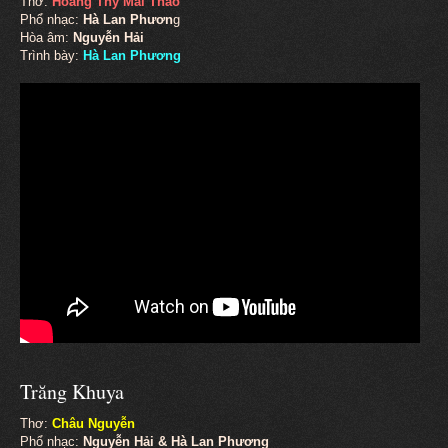
Thơ:
Hoàng Thy Mai Thảo
Phổ nhạc:
Hà Lan Phươn
g
Hòa âm:
Nguyễn Hải
Trình bày:
Hà Lan Phương
Trăng Khuya
Thơ:
Châu Nguyễn
Phổ nhạc:
Nguyễn Hải & Hà Lan Phương