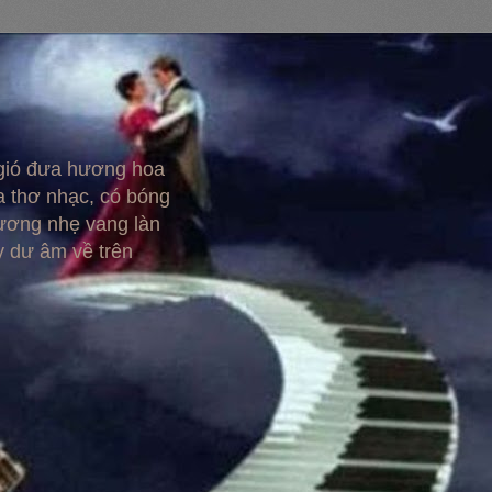
 gió đưa hương hoa
 thơ nhạc, có bóng
hương nhẹ vang làn
y dư âm về trên