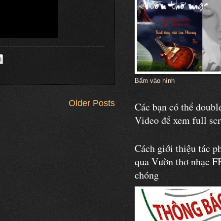
Bấm vào hình
Older Posts
Các bạn có thể double
Video để xem full sc
Cách giới thiệu tác p
qua Vườn thơ nhạc F
chóng