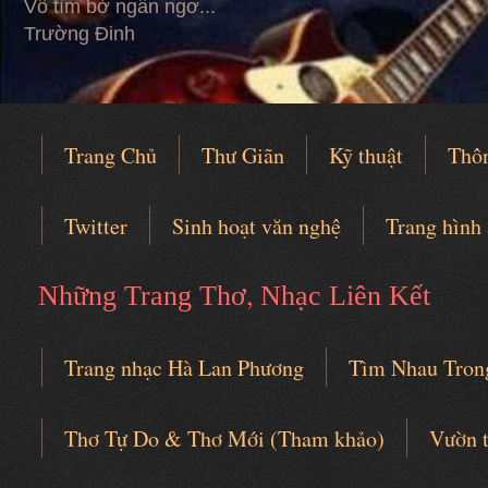
Vỗ tìm bờ ngẩn ngơ...
Trường Đinh
Trang Chủ
Thư Giãn
Kỹ thuật
Thô
Twitter
Sinh hoạt văn nghệ
Trang hình
,
Những Trang Thơ
Nhạc Liên Kết
Trang nhạc Hà Lan Phương
Tìm Nhau Tron
Câu lạc bộ thơ nhạc
Thơ Tự Do & Thơ Mới (Tham khảo)
Vườn 