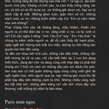
nhớ, tưởng rằng đã hết nhưng sao mãi còn ? Ta ngu si, dại khờ
trước tình yêu, Không có tình yêu, ta cảm thấy trống vắng, bơ
vơ, và khi có nó rồi ta lại sợ, sợ không giữ được nó, hay sợ bị
đánh cắp đi mất. Những ghen tuôn, giận hờn vô cớ, những
trách móc vu vơ, những buồn phiền vây kín. Em có cảm nhận
như anh không?
Phải chăng tình yêu rất thiêng liêng, mầu nhiệm, khiến cho
người ta có thể điên dại vì nó, sống chết vì nó, và hy sinh vì
nó? Chỉ cần nghe 3 tiếng " Anh Yêu Em" hay " Em Yêu Anh " là
chúng ta mềm nhũn người ra, để rồi cảm thấy rất hạnh phúc,
ngây ngất bỡi những ánh mắt trìu mến, những nụ hôn nồng nàn
quyện hơi thở dồn vang.
Ta đến với nhau bỡi tình yêu, không cần điều kiện, không cần
biết tương lai sẽ ra sao, chỉ cần biết hiện tại 2 con tim đang
thổn thức, đang đợi chờ và đang cùng một nhịp đập có phải thế
không em ? Anh xin cảm ơn những dấu yêu em dành cho anh,
làm sao anh có thể quên những ngày trong công viên ghế đá
ngồi ngắm hoa, nhìn người qua lại, ngó những giọt mưa thu lất
phất bay đậu trên những cành lá khô. Những chiều vàng ngồi
hiu hắt nhớ em, những đêm trăng với vần thơ chứa đầy yêu
thương, viết những kỷ niệm ta bên nhau.
Paris mưa ngọc