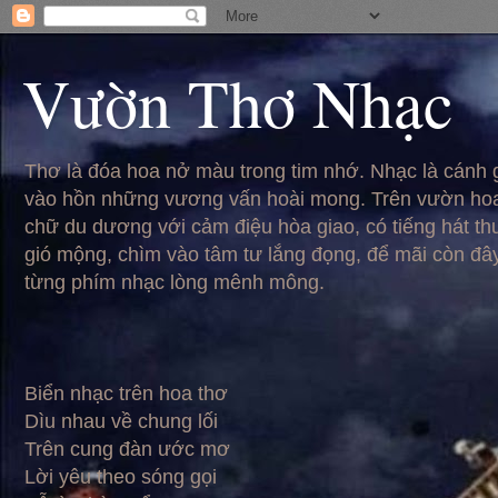
Vườn Thơ Nhạc
Thơ là đóa hoa nở màu trong tim nhớ. Nhạc là cánh
vào hồn những vương vấn hoài mong. Trên vườn hoa
chữ du dương với cảm điệu hòa giao, có tiếng hát t
gió mộng, chìm vào tâm tư lắng đọng, để mãi còn đâ
từng phím nhạc lòng mênh mông.
Biển nhạc trên hoa thơ
Dìu nhau về chung lối
Trên cung đàn ước mơ
Lời yêu theo sóng gọi