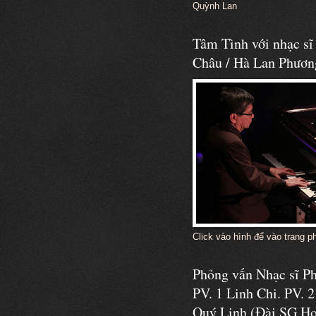
Quỳnh Lan
Tâm Tình với nhạc s
Châu / Hà Lan Phươn
Click vào hình để vào trang p
Phỏng vấn Nhạc sĩ 
PV. 1 Linh Chi. PV. 2
Quý Linh (Đài SG Ho