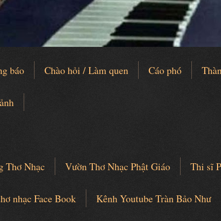
ng báo
Chào hỏi / Làm quen
Cáo phó
Thàn
 ảnh
g Thơ Nhạc
Vườn Thơ Nhạc Phật Giáo
Thi sĩ
thơ nhạc Face Book
Kênh Youtube Tràn Bảo Như