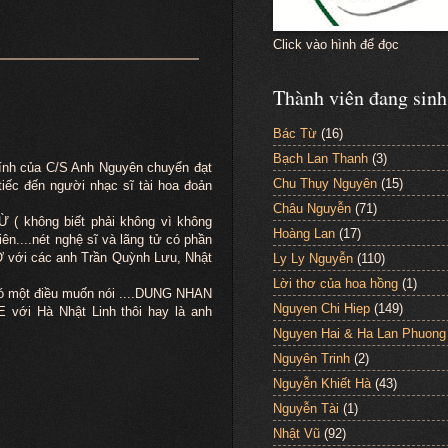
Click vào hình để đọc
Thành viên đang sinh
Bác Từ
(16)
Bạch Lan Thanh
(3)
tính của C/S Anh Nguyên chuyển đạt
Chu Thụy Nguyên
(15)
 tiếc đến người nhạc sĩ tài hoa đoản
Châu Nguyễn
(71)
 không biết phải không vì không
Hoàng Lan
(17)
n....nét nghệ sĩ và lãng tử có phần
 với các anh Trần Quỳnh Lưu, Nhật
Ly Ly Nguyễn
(110)
Lời thơ của hoa hồng
(1)
. có một điều muốn nói ....DUNG NHAN
Nguyen Chi Hiep
(149)
 với Hà Nhật Linh thôi hay là anh
Nguyen Hai & Ha Lan Phuong
Nguyên Trinh
(2)
Nguyễn Khiết Hà
(43)
Nguyễn Tài
(1)
Nhật Vũ
(92)