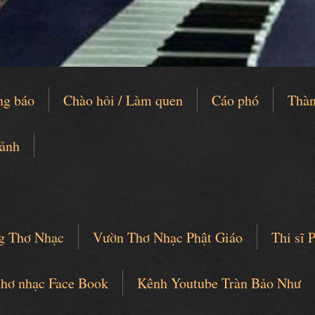
ng báo
Chào hỏi / Làm quen
Cáo phó
Thàn
 ảnh
g Thơ Nhạc
Vườn Thơ Nhạc Phật Giáo
Thi sĩ
thơ nhạc Face Book
Kênh Youtube Tràn Bảo Như