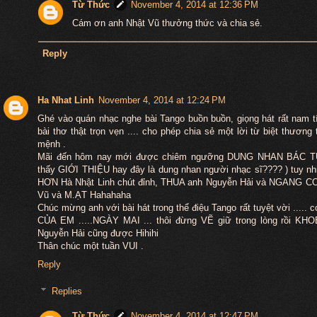
Từ Thức
November 4, 2014 at 12:36 PM
Cám ơn anh Nhật Vũ thưởng thức và chia sẻ.
Reply
Ha Nhat Linh
November 4, 2014 at 12:24 PM
Ghé vào quán nhạc nghe bài Tango buồn buồn, giọng hát rất nam 
bài thơ thật trọn vẹn .... cho phép chia sẻ một lời từ biệt thương
mệnh .
Mãi đến hôm nay mới được chiêm ngưỡng DUNG NHAN BÁC TỪ (
thấy GIỚI THIỆU hay đây là dung nhan người nhạc sĩ???? ) tuy nhiê
HƠN Hà Nhật Linh chút đỉnh, THUA anh Nguyễn Hải và NGANG CƠ
Vũ và M.ẠT Hahahaha
Chúc mừng anh với bài hát trong thể điệu Tango rất tuyệt vời ....
CỦA EM .....NGÀY MAI ... thôi đừng VẼ giữ trong lòng rồi KHOE
Nguyễn Hải cũng được Hihihi
Thân chúc một tuần VUI .
Reply
Replies
Từ Thức
November 4, 2014 at 12:47 PM