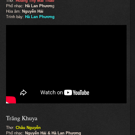
Thơ:
Hoàng Thy Mai Thảo
Phổ nhạc:
Hà Lan Phươn
g
Hòa âm:
Nguyễn Hải
Trình bày:
Hà Lan Phương
Trăng Khuya
Thơ:
Châu Nguyễn
Phổ nhạc:
Nguyễn Hải & Hà Lan Phương