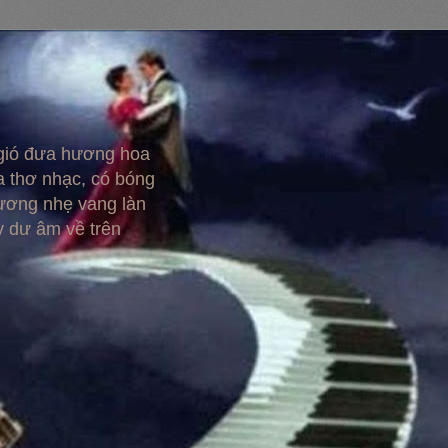
 gió đưa hương hoa
 thơ nhạc, có bóng
hương nhẹ vang làn
y dư âm về trên