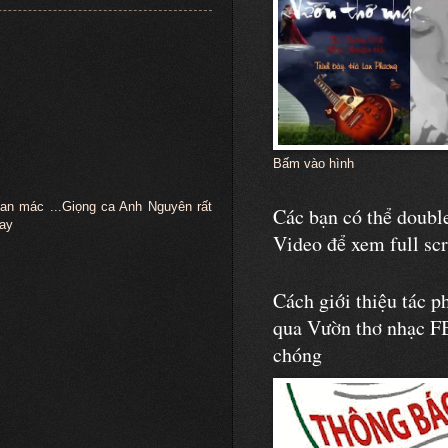
Bấm vào hình
 man mác ...Giọng ca Anh Nguyên rất
Các bạn có thể double
hay
Video để xem full sc
Cách giới thiệu tác p
qua Vườn thơ nhạc F
chóng