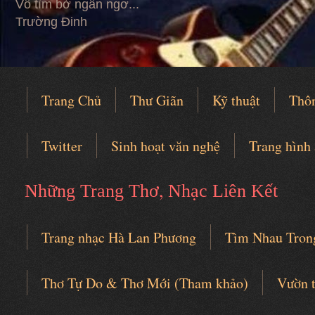
Vỗ tìm bờ ngẩn ngơ...
Trường Đinh
Trang Chủ
Thư Giãn
Kỹ thuật
Thô
Twitter
Sinh hoạt văn nghệ
Trang hình
,
Những Trang Thơ
Nhạc Liên Kết
Trang nhạc Hà Lan Phương
Tìm Nhau Tron
Câu lạc bộ thơ nhạc
Thơ Tự Do & Thơ Mới (Tham khảo)
Vườn 