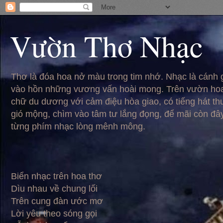
Vườn Thơ Nhạc
Thơ là đóa hoa nở màu trong tim nhớ. Nhạc là cánh
vào hồn những vương vấn hoài mong. Trên vườn hoa
chữ du dương với cảm điệu hòa giao, có tiếng hát t
gió mộng, chìm vào tâm tư lắng đọng, để mãi còn đâ
từng phím nhạc lòng mênh mông.
Biển nhạc trên hoa thơ
Dìu nhau về chung lối
Trên cung đàn ước mơ
Lời yêu theo sóng gọi