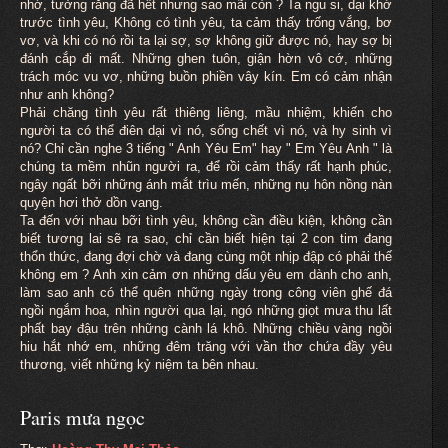
nhớ, tưởng rằng đã hết nhưng sao mãi còn ? Ta ngu si, dại khờ
trước tình yêu, Không có tình yêu, ta cảm thấy trống vắng, bơ
vơ, và khi có nó rồi ta lại sợ, sợ không giữ được nó, hay sợ bị
đánh cắp đi mất. Những ghen tuôn, giận hờn vô cớ, những
trách móc vu vơ, những buồn phiền vây kín. Em có cảm nhận
như anh không?
Phải chăng tình yêu rất thiêng liêng, mầu nhiệm, khiến cho
người ta có thể điên dại vì nó, sống chết vì nó, và hy sinh vì
nó? Chỉ cần nghe 3 tiếng " Anh Yêu Em" hay " Em Yêu Anh " là
chúng ta mềm nhũn người ra, để rồi cảm thấy rất hạnh phúc,
ngây ngất bỡi những ánh mắt trìu mến, những nụ hôn nồng nàn
quyện hơi thở dồn vang.
Ta đến với nhau bỡi tình yêu, không cần điều kiện, không cần
biết tương lai sẽ ra sao, chỉ cần biết hiện tại 2 con tim đang
thổn thức, đang đợi chờ và đang cùng một nhịp đập có phải thế
không em ? Anh xin cảm ơn những dấu yêu em dành cho anh,
làm sao anh có thể quên những ngày trong công viên ghế đá
ngồi ngắm hoa, nhìn người qua lại, ngó những giọt mưa thu lất
phất bay đậu trên những cành lá khô. Những chiều vàng ngồi
hiu hắt nhớ em, những đêm trăng với vần thơ chứa đầy yêu
thương, viết những kỷ niệm ta bên nhau.
Paris mưa ngọc