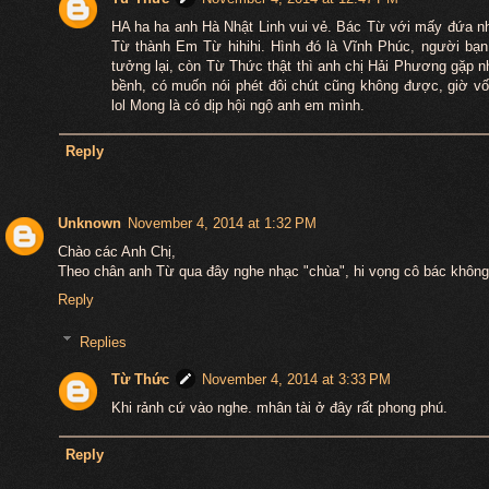
HA ha ha anh Hà Nhật Linh vui vẻ. Bác Từ với mấy đứa nh
Từ thành Em Từ hihihi. Hình đó là Vĩnh Phúc, người bạ
tưởng lại, còn Từ Thức thật thì anh chị Hải Phương gặp nh
bềnh, có muốn nói phét đôi chút cũng không được, giờ vốn
lol Mong là có dịp hội ngộ anh em mình.
Reply
Unknown
November 4, 2014 at 1:32 PM
Chào các Anh Chị,
Theo chân anh Từ qua đây nghe nhạc "chùa", hi vọng cô bác không
Reply
Replies
Từ Thức
November 4, 2014 at 3:33 PM
Khi rảnh cứ vào nghe. mhân tài ở đây rất phong phú.
Reply