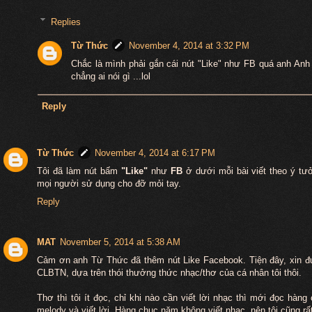
Replies
Từ Thức
November 4, 2014 at 3:32 PM
Chắc là mình phải gắn cái nút "Like" như FB quá anh Anh 
chẳng ai nói gì ...lol
Reply
Từ Thức
November 4, 2014 at 6:17 PM
Tôi đã làm nút bấm
"Like"
như
FB
ở dưới mỗi bài viết theo ý t
mọi người sử dụng cho đỡ mỏi tay.
Reply
MAT
November 5, 2014 at 5:38 AM
Cảm ơn anh Từ Thức đã thêm nút Like Facebook. Tiện đây, xin đ
CLBTN, dựa trên thói thưởng thức nhạc/thơ của cá nhân tôi thôi.
Thơ thì tôi ít đọc, chỉ khi nào cần viết lời nhạc thì mới đọc hàng 
melody và viết lời. Hàng chục năm không viết nhạc, nên tôi cũng rấ