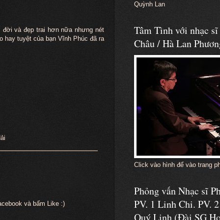
Quỳnh Lan
Tâm Tình với nhạc s
 đời và đẹp trai hơn nữa nhưng nét
o hay tuyệt của bạn Vĩnh Phúc đã ra
Châu / Hà Lan Phươn
ải
Click vào hình để vào trang p
Phỏng vấn Nhạc sĩ 
PV. 1 Linh Chi. PV. 2
acebook và bấm Like :)
Quý Linh (Đài SG Ho