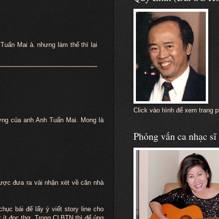
Tuấn Mai à. nhưng làm thế thì lại
Click vào hình để xem trang 
ưởng của anh Anh Tuấn Mai. Mong là
Phỏng vấn ca nhạc s
ược đưa ra vài nhận xét về căn nhà
chục bài để lấy ý viết story line cho
t ít đọc thơ. Trong CLBTN thì để ủng