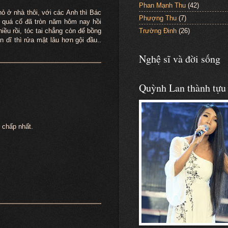
Phan Mạnh Thu
(42)
ỏ ở nhà thôi, với các Anh thì Bác
Phượng Thu
(7)
n quá cố đã tròn năm hôm nay hồi
Trường Đinh
(26)
iều rồi, tóc tai chẳng còn để bồng
 dĩ thì rửa mặt lâu hơn gội đầu..
Nghệ sĩ và đời sống
Quỳnh Lan thành tựu
 chấp nhất.