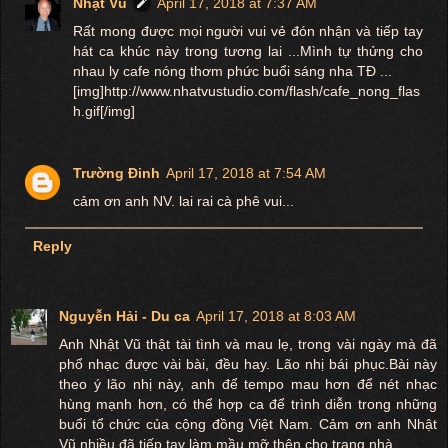
Nhật Vũ
April 17, 2018 at 7:37 AM
Rất mong được mọi người vui vẻ đón nhận và tiếp tay
hát ca khúc này trong tương lai ...Mình tự thửng cho
nhau ly cafe nóng thơm phức buổi sáng nha TĐ ...
[img]http://www.nhatvustudio.com/flash/cafe_nong_flas
h.gif[/img]
Trường Đinh
April 17, 2018 at 7:54 AM
cảm ơn anh NV. lai rai cà phê vui...
Reply
Nguyễn Hải - Du ca
April 17, 2018 at 8:03 AM
Anh Nhật Vũ thật tài tình và mau lẹ, trong vài ngày mà đã
phổ nhạc được vài bài, đều hay. Lão nhị bái phục.Bài này
theo ý lão nhị này, anh để tempo mau hơn để nét nhạc
hùng mạnh hơn, có thể hợp ca để trình diễn trong những
buổi tổ chức của cộng đồng Việt Nam. Cảm ơn anh Nhật
Vũ nhiều đã tiếp tay làm mầu mỡ thên cho trang nhà