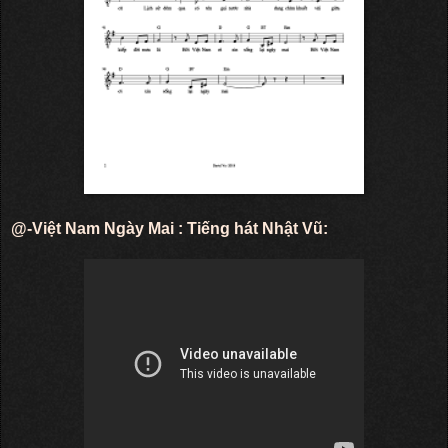
@-Việt Nam Ngày Mai : Tiếng hát Nhật Vũ: