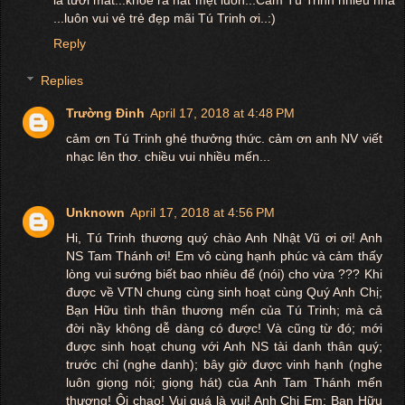
...luôn vui vẻ trẻ đẹp mãi Tú Trinh ơi..:)
Reply
Replies
Trường Đinh
April 17, 2018 at 4:48 PM
cảm ơn Tú Trinh ghé thưởng thức. cảm ơn anh NV viết
nhạc lên thơ. chiều vui nhiều mến...
Unknown
April 17, 2018 at 4:56 PM
Hi, Tú Trinh thương quý chào Anh Nhật Vũ ơi ơi! Anh
NS Tam Thánh ơi! Em vô cùng hạnh phúc và cảm thấy
lòng vui sướng biết bao nhiêu để (nói) cho vừa ??? Khi
được về VTN chung cùng sinh hoạt cùng Quý Anh Chị;
Bạn Hữu tình thân thương mến của Tú Trinh; mà cả
đời nầy không dễ dàng có được! Và cũng từ đó; mới
được sinh hoạt chung với Anh NS tài danh thân quý;
trước chỉ (nghe danh); bây giờ được vinh hạnh (nghe
luôn giọng nói; giọng hát) của Anh Tam Thánh mến
thương! Ôi chao! Vui quá là vui! Anh Chị Em; Bạn Hữu