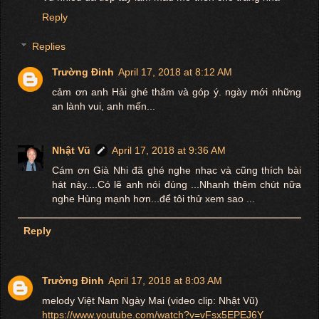
Reply
Replies
Trường Đinh
April 17, 2018 at 8:12 AM
cảm ơn anh Hải ghé thăm và góp ý. ngày mới những
an lành vui, anh mến...
Nhật Vũ
April 17, 2018 at 9:36 AM
Cám ơn Già Nhi đã ghé nghe nhạc và cũng thích bài
hát này....Có lẽ anh nói đúng ...Nhanh thêm chút nữa
nghe Hùng mạnh hơn...để tôi thử xem sao ...
Reply
Trường Đinh
April 17, 2018 at 8:03 AM
melody Việt Nam Ngày Mai (video clip: Nhật Vũ)
https://www.youtube.com/watch?v=vFsx5EPEJ6Y