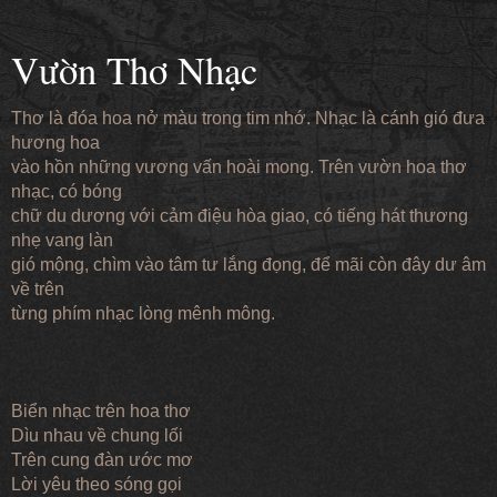
Vườn Thơ Nhạc
Thơ là đóa hoa nở màu trong tim nhớ. Nhạc là cánh gió đưa
hương hoa
vào hồn những vương vấn hoài mong. Trên vườn hoa thơ
nhạc, có bóng
chữ du dương với cảm điệu hòa giao, có tiếng hát thương
nhẹ vang làn
gió mộng, chìm vào tâm tư lắng đọng, để mãi còn đây dư âm
về trên
từng phím nhạc lòng mênh mông.
Biển nhạc trên hoa thơ
Dìu nhau về chung lối
Trên cung đàn ước mơ
Lời yêu theo sóng gọi