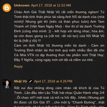
Unknown
April 17, 2018 at 11:52 AM
Chào Anh Già Thất Nhật Vũ rất mến thương nghen! Tú
Trinh thật tình thán phúc tài năng Anh NS tài danh của (nhà
mình)! Nhưng giờ thì (trên cả thán phục luôn) Anh Tam
Thánh ơi! (Việt Nam Ngày Mai) - thơ thi sĩ tài danh Trường
Đinh (cũng nhà mình :)) - kết hợp với dòng nhạc; hòa âm;
lại còn được giọng ca (rất trẻ; rất nội lực) của NS Nhật Vũ
thì là (hết ý rồi) !!!
Cám ơn Anh Nhật Vũ thương mến tài danh - Cám ơn
Trường Đinh nhân tài thơ tình quý mến nhiều lắm đã cho
Cả Nhà VTN có dịp thưởng thức tác phẩm mới Thật Hay;
Đầy Ý Nghĩa; cùng ngày mới với tất cả niềm vui nhé...
Reply
Nhật Vũ
April 17, 2018 at 4:26 PM
Rất vui đọc những dòng cảm nhận rất khích lệ của Tú
Trinh...Lần đầu tiên Lão Thất hát nhạc Quân Hành nhịp 2/4
...Ôi chao ơi!!! mệt toát cả mồ ra hôi đấy...hihiiii.i.Nhưng giờ
thì được cô Em Gái 3T ...cho một ly "Chanh Đường"...thật
là tươi mát...khoê ra hất mệt luôn...Cám Tú Trinh nhiều nha