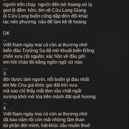
người trốn chạy người đến bờ hoang xứ lạ
giọt lệ đêm hờn, tìm về Cửu Long Giang
ôi Cửu Long buồn cũng dập dờn đổi khác
lạc nẻo phương nào để làm kẻ đi hoang
DK
...
Việt Nam ngày mai có còn ai thương nhớ
biển đảo Trường Sa đã mờ khuất biển Đông
chốn xưa cội nguồn, xác hồn về đâu gởi
em hỏi chào tôi bằng ngôn ngữ xứ nào
…
3.
đời được làm người, nỗi buồn gì đau nhất
khi Mẹ Cha già khóc gọi đất trời xưa
mà sao chỉ thấy mắt đen sầu chất ngất
sương khói mờ lòa trên mảnh đất quê hương
...
4.
Việt Nam ngày mai có còn ai thương nhớ
đã bao năm rồi còn mãi những lầm than
tủi phận đời mình, hát khúc sầu muôn thuở