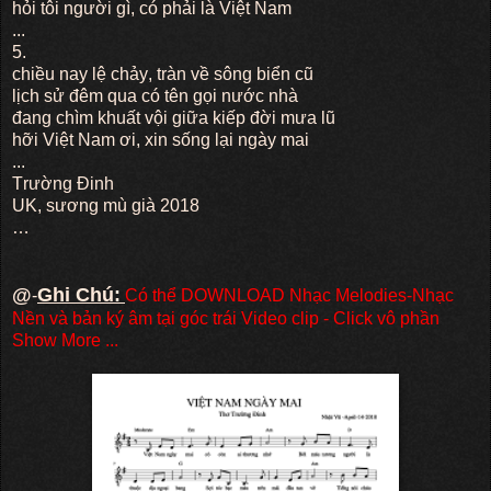
hỏi tôi người gì, có phải là Việt Nam
...
5.
chiều nay lệ chảy, tràn về sông biển cũ
lịch sử đêm qua có tên gọi nước nhà
đang chìm khuất vội giữa kiếp đời mưa lũ
hỡi Việt Nam ơi, xin sống lại ngày mai
...
Trường Đinh
UK, sương mù già 2018
…
@
Ghi Chú:
-
Có thể DOWNLOAD Nhạc Melodies-Nhạc
Nền và bản ký âm tại góc trái Video clip - Click vô phần
Show More ...