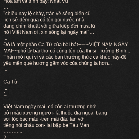
Hoà âm và trình bày: Nhật Vũ
…
"chiều nay lệ chảy, tràn về sông biển cũ
lịch sử đêm qua có tên gọi nước nhà
đang chìm khuất vội giữa kiếp đời mưa lũ
hỡi Việt Nam ơi, xin sống lại ngày mai"…
...
Đó là một phần Ca Từ của bài hát~~~~VIỆT NAM NGÀY
MAI~~phổ từ bài thơ có cùng tên của thi sĩ Trường Đinh...
Thân mời quí vị và các bạn thưởng thức ca khúc này-để
yêu mến quê hương gấm vóc của chúng ta hơn...
...
Ca Từ
...
1.
Việt Nam ngày mai -có còn ai thương nhớ
bởi máu xương người- là thuộc địa ngoại bang
sợi tóc bạc màu -trên mái đầu tan vỡ
tiếng nói cháu con- lại bập bẹ Tàu Man
………...
2.