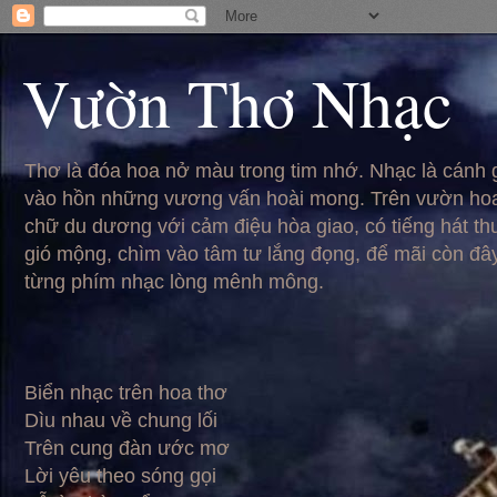
Vườn Thơ Nhạc
Thơ là đóa hoa nở màu trong tim nhớ. Nhạc là cánh
vào hồn những vương vấn hoài mong. Trên vườn hoa
chữ du dương với cảm điệu hòa giao, có tiếng hát t
gió mộng, chìm vào tâm tư lắng đọng, để mãi còn đâ
từng phím nhạc lòng mênh mông.
Biển nhạc trên hoa thơ
Dìu nhau về chung lối
Trên cung đàn ước mơ
Lời yêu theo sóng gọi