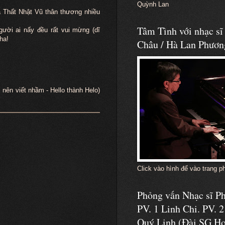
Quỳnh Lan
à Thất Nhật Vũ thân thương nhiều
Tâm Tình với nhạc s
ời ai nấy đều rất vui mừng (dĩ
ha!
Châu / Hà Lan Phươn
 nên viết nhầm - Hello thành Helo)
Click vào hình để vào trang p
Phỏng vấn Nhạc sĩ 
PV. 1 Linh Chi. PV. 2
Quý Linh (Đài SG Ho