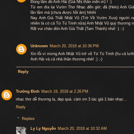
Đúng lắm đó Anh Hải (Già Nhị thân mến ơi) ! :)
Từ em dìa lại Vườn Thơ Nhạc đến giờ; đã (Helo) Anh Gi
lần lắm mà (chưa được hồi âm) hihihi
Nay Anh Già Thất Nhật Vũ (Trở Về Vườn Xưa) người ngư
nhiên là có cả Từ Tú Trinh nữa) Anh Nhật Vũ quý thương n
Rất vui chào đón Anh Già Thất (Tam Thánh) nhá! :) :-)
Unknown
March 20, 2018 at 10:36 PM
Xin lỗi vì mừng Anh Nhật Vũ trở về Từ Tú Trinh (líu cả lưỡi
Anh Hải và cả nhà thân thương nhé! :) ;-)
Reply
Trường Đinh
March 19, 2018 at 2:26 PM
nhạc thơ dễ thương lạ, đẹp quá. cảm ơn 3 tác giả 1 bản nhạc...
Reply
Replies
Ly Ly Nguyễn
March 20, 2018 at 10:32 AM