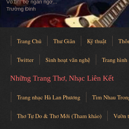
Vỗ tìm bờ ngẩn ngơ...
Trường Đinh
Trang Chủ
Thư Giãn
Kỹ thuật
Thô
Twitter
Sinh hoạt văn nghệ
Trang hình
,
Những Trang Thơ
Nhạc Liên Kết
Trang nhạc Hà Lan Phương
Tìm Nhau Tron
Câu lạc bộ thơ nhạc
Thơ Tự Do & Thơ Mới (Tham khảo)
Vườn 