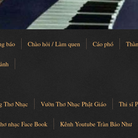
ng báo
Chào hỏi / Làm quen
Cáo phó
Thàn
 ảnh
g Thơ Nhạc
Vườn Thơ Nhạc Phật Giáo
Thi sĩ
thơ nhạc Face Book
Kênh Youtube Tràn Bảo Như