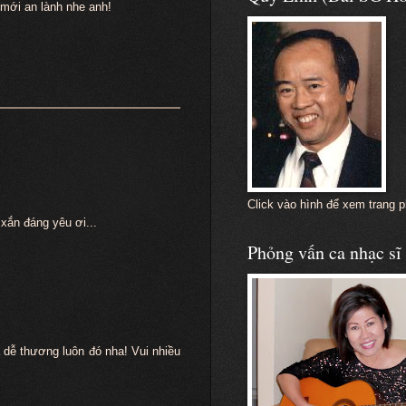
mới an lành nhe anh!
Click vào hình để xem trang 
xắn đáng yêu ơi...
Phỏng vấn ca nhạc s
 dễ thương luôn đó nha! Vui nhiều