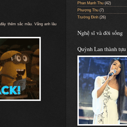
Phan Mạnh Thu
(42)
Phượng Thu
(7)
Trường Đinh
(26)
i đây thêm sắc mầu. Vắng anh lâu
Nghệ sĩ và đời sống
Quỳnh Lan thành tựu