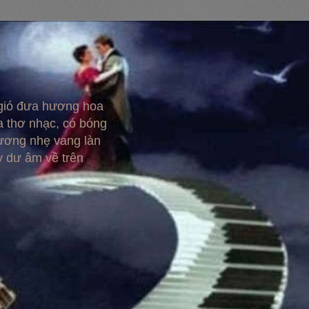
 gió đưa hương hoa
 thơ nhạc, có bóng
hương nhẹ vang làn
y dư âm về trên