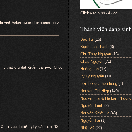
Click vào hình để đọc
ị viết Valse nghe nhẹ nhàng nhịp
Thành viên đang sinh
Bác Từ
(16)
Bạch Lan Thanh
(3)
Chu Thụy Nguyên
(15)
Châu Nguyễn
(71)
PHL thật dìu dặt -truền càm—…Chúc
Hoàng Lan
(17)
Ly Ly Nguyễn
(110)
Lời thơ của hoa hồng
(1)
Nguyen Chi Hiep
(149)
Nguyen Hai & Ha Lan Phuong
Nguyên Trinh
(2)
Nguyễn Khiết Hà
(43)
Nguyễn Tài
(1)
ật là vuu, hiiiii! LyLy cảm ơn NS
Nhật Vũ
(92)