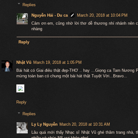
Replies
Nguyễn Hải - Du ca
March 20, 2018 at 10:04 PM
Cảm ơn em, cũng nhờ lời thơ dễ thương nhí nhảnh nên ch
nhàng
Reply
Nhật Vũ
March 19, 2018 at 1:05 PM
Bài hát có Giai điêu thật đẹp-THƠ .. hay …Giọng ca Tam Nương 
mừng toàn ban có chung một bài hát thật Tuyệt Vời...Bravo...
Reply
Replies
Ly Ly Nguyễn
March 20, 2018 at 10:31 AM
Lâu quá mới thấy Nhạc sĩ Nhật Vũ ghé thăm trang nhà, th
nhiều và chúc NS vui khỏe nhe!