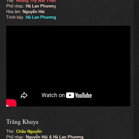
Thơ:
Hoàng Thy Mai Thảo
Phổ nhạc:
Hà Lan Phươn
g
Hòa âm:
Nguyễn Hải
Trình bày:
Hà Lan Phương
Trăng Khuya
Thơ:
Châu Nguyễn
Phổ nhạc:
Nguyễn Hải & Hà Lan Phương