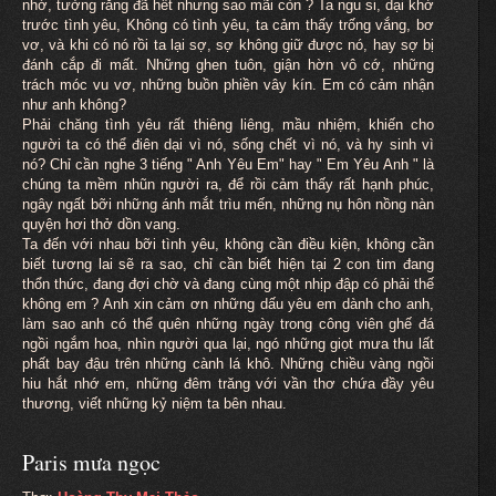
nhớ, tưởng rằng đã hết nhưng sao mãi còn ? Ta ngu si, dại khờ
trước tình yêu, Không có tình yêu, ta cảm thấy trống vắng, bơ
vơ, và khi có nó rồi ta lại sợ, sợ không giữ được nó, hay sợ bị
đánh cắp đi mất. Những ghen tuôn, giận hờn vô cớ, những
trách móc vu vơ, những buồn phiền vây kín. Em có cảm nhận
như anh không?
Phải chăng tình yêu rất thiêng liêng, mầu nhiệm, khiến cho
người ta có thể điên dại vì nó, sống chết vì nó, và hy sinh vì
nó? Chỉ cần nghe 3 tiếng " Anh Yêu Em" hay " Em Yêu Anh " là
chúng ta mềm nhũn người ra, để rồi cảm thấy rất hạnh phúc,
ngây ngất bỡi những ánh mắt trìu mến, những nụ hôn nồng nàn
quyện hơi thở dồn vang.
Ta đến với nhau bỡi tình yêu, không cần điều kiện, không cần
biết tương lai sẽ ra sao, chỉ cần biết hiện tại 2 con tim đang
thổn thức, đang đợi chờ và đang cùng một nhịp đập có phải thế
không em ? Anh xin cảm ơn những dấu yêu em dành cho anh,
làm sao anh có thể quên những ngày trong công viên ghế đá
ngồi ngắm hoa, nhìn người qua lại, ngó những giọt mưa thu lất
phất bay đậu trên những cành lá khô. Những chiều vàng ngồi
hiu hắt nhớ em, những đêm trăng với vần thơ chứa đầy yêu
thương, viết những kỷ niệm ta bên nhau.
Paris mưa ngọc