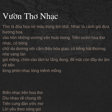
Vườn Thơ Nhạc
Thơ là đóa hoa nở màu trong tim nhớ. Nhạc là cánh gió đưa
hương hoa
vào hồn những vương vấn hoài mong. Trên vườn hoa thơ
nhạc, có bóng
chữ du dương với cảm điệu hòa giao, có tiếng hát thương
nhẹ vang làn
gió mộng, chìm vào tâm tư lắng đọng, để mãi còn đây dư âm
về trên
từng phím nhạc lòng mênh mông.
Biển nhạc trên hoa thơ
Dìu nhau về chung lối
Trên cung đàn ước mơ
Lời yêu theo sóng gọi