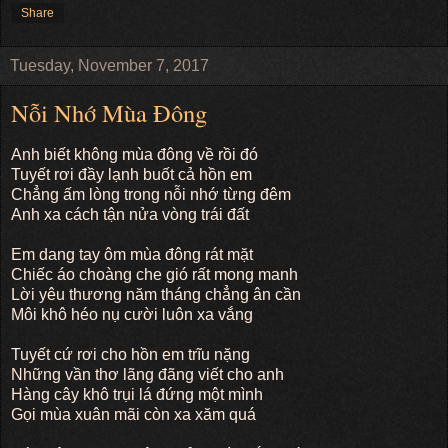
Share
Tuesday, November 7, 2017
Nỗi Nhớ Mùa Đông
Anh biết không mùa đông về rồi đó
Tuyết rơi đầy lạnh buốt cả hồn em
Chẳng ấm lòng trong nỗi nhớ từng đêm
Anh xa cách tận nửa vòng trái đất
Em dang tay ôm mùa đông rát mặt
Chiếc áo choàng che gió rất mong manh
Lời yêu thương năm tháng chẳng ân cần
Môi khô héo nụ cười luôn xa vắng
Tuyết cứ rơi cho hồn em trĩu nặng
Những vần thơ lãng đãng viết cho anh
Hàng cây khô trụi lá đứng một mình
Gọi mùa xuân mãi còn xa xăm quá