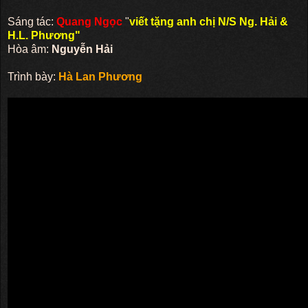
Sáng tác:
Quang Ngọc
"
viết tặng anh chị N/S Ng. Hải &
H.L. Phương"
Hòa âm:
Nguyễn Hải
Trình bày:
Hà Lan Phương