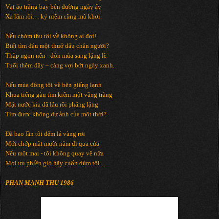
Vạt áo trắng bay bên đường ngày ấy
Xa lắm rồi… kỷ niệm cũng mù khơi.
Nếu chớm thu tôi về không ai đợi!
Biết tìm đâu một thuở dấu chân người?
Thắp ngọn nến - đón mùa sang lặng lẽ
Tuổi thêm đầy – càng vợi bớt ngày xanh.
Nếu mùa đông tôi về bên giếng lạnh
Khua tiếng gàu tìm kiếm một vầng trăng
Mặt nước kia đã lâu rồi phẳng lặng
Tìm được không dư ảnh của một thời?
Đã bao lần tôi đếm lá vàng rơi
Mới chớp mắt mười năm đi qua cửa
Nếu một mai - tôi không quay về nữa
Mọi ưu phiền gió hãy cuốn dùm tôi…
PHAN MẠNH THU 1986