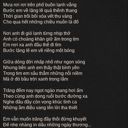
Mưa rơi rơi trên phố buồn lạnh vắng
Bước em về lặng lẽ quá thênh thang
Thời gian trôi bôi xóa vết thu vàng
Cho qua hết những chiều muôn lá đổ
Nơi anh đi gió lạnh từng nhịp thở
Anh có choàng khăn giữ ấm trong tim
Em nơi xa anh đâu thể đi tìm
Bước lặng lẽ em về riêng một bóng
Giữa dòng đời nhấp nhô như ngọn sóng
Nhưng bên anh em thấy thật bình yên
Trong tim em sâu thẳm những nỗi niềm
Mà ở đó bầu trời xanh trong lắm
Trăng đêm nay ngọt ngào mang hơi ấm
Theo cùng anh dong ruỗi bước đường xa
Nghe đâu đây còn vọng khúc tình ca
Những âm điệu vang lên lời tha thiết
Em vẫn muốn trăng đầy thôi đừng khuyết
Để nhẹ nhàng in dấu những ngày thương...