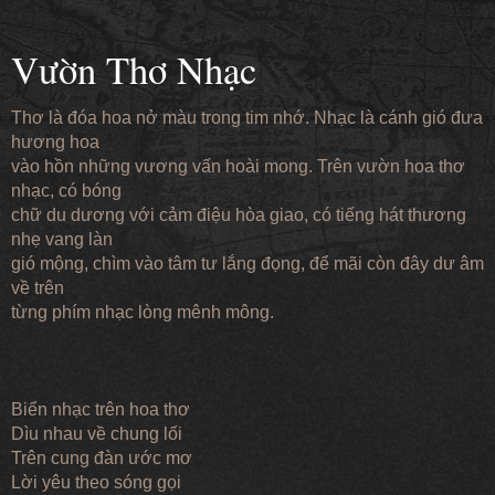
Vườn Thơ Nhạc
Thơ là đóa hoa nở màu trong tim nhớ. Nhạc là cánh gió đưa
hương hoa
vào hồn những vương vấn hoài mong. Trên vườn hoa thơ
nhạc, có bóng
chữ du dương với cảm điệu hòa giao, có tiếng hát thương
nhẹ vang làn
gió mộng, chìm vào tâm tư lắng đọng, để mãi còn đây dư âm
về trên
từng phím nhạc lòng mênh mông.
Biển nhạc trên hoa thơ
Dìu nhau về chung lối
Trên cung đàn ước mơ
Lời yêu theo sóng gọi