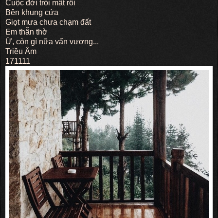
Cuộc đời trôi mất rồi
Bên khung cửa
Giọt mưa chưa chạm đất
Em thẫn thờ
Ừ, còn gì nữa vấn vương...
Triều Âm
171111