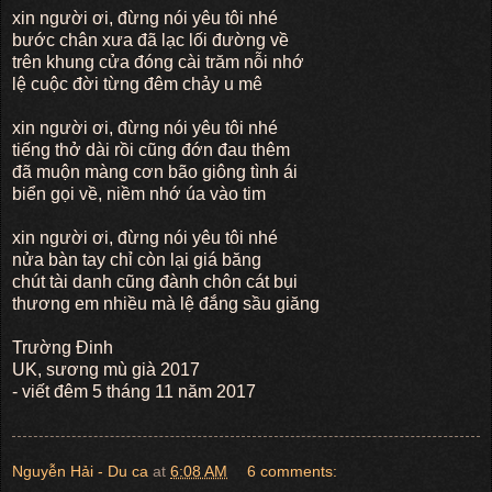
xin người ơi, đừng nói yêu tôi nhé
bước chân xưa đã lạc lối đường về
trên khung cửa đóng cài trăm nỗi nhớ
lệ cuộc đời từng đêm chảy u mê
xin người ơi, đừng nói yêu tôi nhé
tiếng thở dài rồi cũng đớn đau thêm
đã muộn màng cơn bão giông tình ái
biển gọi về, niềm nhớ úa vào tim
xin người ơi, đừng nói yêu tôi nhé
nửa bàn tay chỉ còn lại giá băng
chút tài danh cũng đành chôn cát bụi
thương em nhiều mà lệ đắng sầu giăng
Trường Đinh
UK, sương mù già 2017
- viết đêm 5 tháng 11 năm 2017
Nguyễn Hải - Du ca
at
6:08 AM
6 comments: