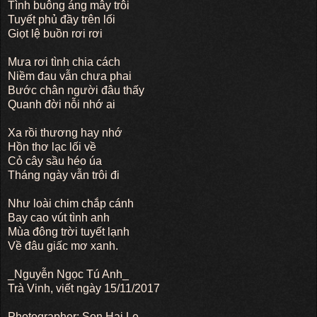
Tình buông áng mây trôi
Tuyết phủ đầy trên lối
Giọt lệ buồn rơi rơi
Mưa rơi tình chia cách
Niềm đau vẫn chưa phai
Bước chân người đâu thấy
Quanh đời nỗi nhớ ai
Xa rồi thương hay nhớ
Hồn thơ lạc lối về
Cỏ cây sầu héo úa
Tháng ngày vẫn trôi đi
Như loài chim chắp cánh
Bay cao vút tình anh
Mùa đông trời tuyết lạnh
Về đâu giấc mơ xanh.
_Nguyễn Ngọc Tú Anh_
Trà Vinh, viết ngày 15/11/2017
Photographer: Son Hai Le