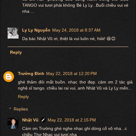
TANGO vui tươi phải không Bé Ly Ly...Buổi chiều vui vẻ
nha ...
Ly Ly Nguyễn
May 24, 2018 at 8:37 AM
Dạ bác Nhật Vũ ơi, thiệt là vui luôn nè, hiiiii! 😆😊
Reply
Trường Đinh
May 22, 2018 at 12:20 PM
ghé thăm đôi mắt buồn. nhạc thơ đẹp. cảm ơn 2 tác giả
nghệ sĩ tango. chiều lai rai vui, anh Nhật Vũ và Ly Ly mến...
Reply
Replies
Nhật Vũ
May 22, 2018 at 2:15 PM
Cám ơn Trường ghé nghe nhạc ghi dòng cổ võ nha...c
chiều Thơ Nhạc vui tươi nha