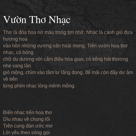
Vườn Thơ Nhạc
Thơ là đóa hoa nở màu trong tim nhớ. Nhạc là cánh gió đưa
hương hoa
vào hồn những vương vấn hoài mong. Trên vườn hoa thơ
nhạc, có bóng
chữ du dương với cảm điệu hòa giao, có tiếng hát thương
nhẹ vang làn
gió mộng, chìm vào tâm tư lắng đọng, để mãi còn đây dư âm
về trên
từng phím nhạc lòng mênh mông.
Biển nhạc trên hoa thơ
Dìu nhau về chung lối
Trên cung đàn ước mơ
Lời yêu theo sóng gọi