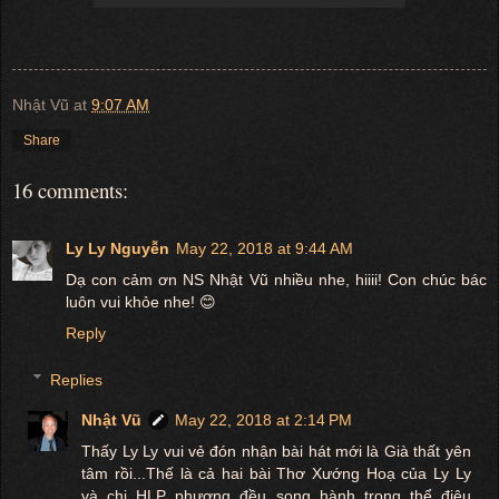
Nhật Vũ
at
9:07 AM
Share
16 comments:
Ly Ly Nguyễn
May 22, 2018 at 9:44 AM
Dạ con cảm ơn NS Nhật Vũ nhiều nhe, hiiii! Con chúc bác
luôn vui khỏe nhe! 😊
Reply
Replies
Nhật Vũ
May 22, 2018 at 2:14 PM
Thấy Ly Ly vui vẻ đón nhận bài hát mới là Già thất yên
tâm rồi...Thế là cả hai bài Thơ Xướng Hoạ của Ly Ly
và chi HLP phương đều song hành trong thể điệu