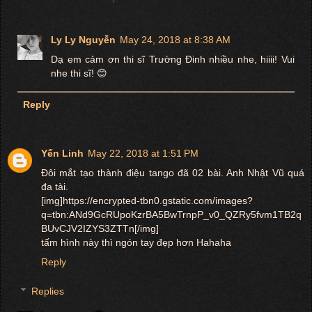
Ly Ly Nguyễn
May 24, 2018 at 8:38 AM
Dạ em cảm ơn thi sĩ Trường Đinh nhiều nhe, hiiii! Vui
nhe thi sĩ! 😊
Reply
Yến Linh
May 22, 2018 at 1:51 PM
Đôi mắt tạo thành điệu tango đã 02 bài. Anh Nhật Vũ quá
đa tài.
[img]https://encrypted-tbn0.gstatic.com/images?
q=tbn:ANd9GcRUpoKzrBA5BwTrnpP_v0_QZRy5fvm1TB2q
BUvCJV2IZYS3ZTTn[/img]
tấm hình này thì ngón tay đẹp hơn Hahaha
Reply
Replies