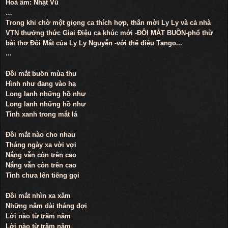
Hoà âm: Nhật Vũ
…
Trong khi chờ một giọng ca thích hợp, thân mời Ly Ly và cả nhà
VTN thưởng thức Giai Điệu ca khúc mới -ĐÔI MẮT BUỒN-phổ thừ
bài thơ Đôi Mắt của Ly Ly Nguyễn -với thể điệu Tango...
...
Đôi mắt buồn mùa thu
Hình như đang vào hạ
Long lanh những hồ như
Long lanh những hồ như
Tình xanh trong mắt lá
Đôi mắt nào cho nhau
Tháng ngày xa vời vợi
Nắng vẫn còn trên cao
Nắng vẫn còn trên cao
Tình chưa lên tiếng gọi
Đôi mắt nhìn xa xăm
Những năm dài tháng đợi
Lời nào từ trăm năm
Lời nào từ trăm năm