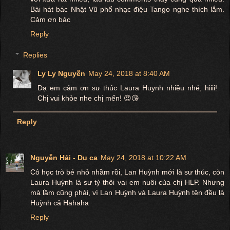
Bài hát bác Nhật Vũ phổ nhạc điệu Tango nghe thích lắm.
Cảm ơn bác
Reply
Replies
Ly Ly Nguyễn
May 24, 2018 at 8:40 AM
Dạ em cảm ơn sư thúc Laura Huynh nhiều nhé, hiiii!
Chị vui khỏe nhe chị mến! 😍😘
Reply
Nguyễn Hải - Du ca
May 24, 2018 at 10:22 AM
Cô học trò bé nhỏ nhầm rồi, Lan Huỳnh mới là sư thúc, còn
Laura Huỳnh là sư tỷ thôi vai em nuôi của chị HLP. Nhưng
mà lầm cũng phải, vì Lan Huỳnh và Laura Huỳnh tên đều là
Huỳnh cả Hahaha
Reply