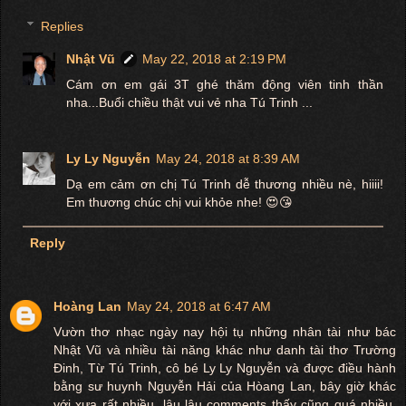
Replies
Nhật Vũ
May 22, 2018 at 2:19 PM
Cám ơn em gái 3T ghé thăm động viên tinh thần
nha...Buổi chiều thật vui vẻ nha Tú Trinh ...
Ly Ly Nguyễn
May 24, 2018 at 8:39 AM
Dạ em cảm ơn chị Tú Trinh dễ thương nhiều nè, hiiii!
Em thương chúc chị vui khỏe nhe! 😍😘
Reply
Hoàng Lan
May 24, 2018 at 6:47 AM
Vườn thơ nhạc ngày nay hội tụ những nhân tài như bác
Nhật Vũ và nhiều tài năng khác như danh tài thơ Trường
Đinh, Từ Tú Trinh, cô bé Ly Ly Nguyễn và được điều hành
bằng sư huynh Nguyễn Hải của Hòang Lan, bây giờ khác
với xưa rất nhiều, lâu lâu comments thấy cũng quá nhiều.