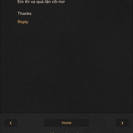
Em thì xa quá tận cõi mơ
Thanks
Reply
‹
›
Home