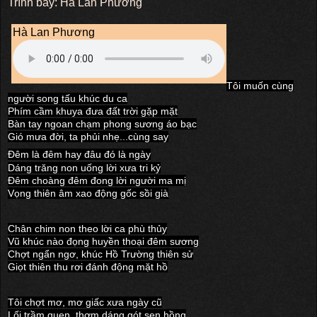
Trình bầy: Hà Lan Phương
Hà Lan Phương
Tôi muốn cùng
người song tấu khúc du ca
Phím cầm khuya đưa đất trời gặp mặt
Bàn tay ngoan chạm phong sương áo bạc
Gió mưa đời, ta phủi nhẹ...cùng say
Đêm là đêm hay đâu đó là ngày
Dáng trăng non uống lời xưa tri kỷ
Đêm choàng đêm đong lời người ma mị
Vọng thiên âm xao động gốc sồi già
Chân chim non theo lời ca phù thủy
Vũ khúc nào đọng huyền thoại đêm sương
Chợt ngẩn ngơ, khúc Hồ Trường thiên sử
Giọt thiên thu rơi đánh động mặt hồ
Tôi chợt mơ, mơ giấc xưa ngày cũ
Lối trầm quen, thơm dáng gót sen hồng