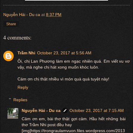
Nguyễn Hải - Du ca
at
8:37 PM
Share
4 comments:
Trầm Nhi
October 23, 2017 at 5:56 AM
Ôi, chị Lan Phương làm em ngạc nhiên quá. Em viết vu vơ
vậy, mà nghe chị hát xong muốn khóc luôn.
Cám ơn chị thật nhiều vì món quà quá tuyệt này!
Reply
Replies
Nguyễn Hải - Du ca
October 23, 2017 at 7:15 AM
Cảm ơn em, bài thơ thật gợi cảm. Hầu hết những bài
thơ Trầm Nhi post đều hay
[img]https://trongraulamvuon.files.wordpress.com/2013