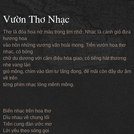
Vườn Thơ Nhạc
Thơ là đóa hoa nở màu trong tim nhớ. Nhạc là cánh gió đưa
hương hoa
vào hồn những vương vấn hoài mong. Trên vườn hoa thơ
nhạc, có bóng
chữ du dương với cảm điệu hòa giao, có tiếng hát thương
nhẹ vang làn
gió mộng, chìm vào tâm tư lắng đọng, để mãi còn đây dư âm
về trên
từng phím nhạc lòng mênh mông.
Biển nhạc trên hoa thơ
Dìu nhau về chung lối
Trên cung đàn ước mơ
Lời yêu theo sóng gọi