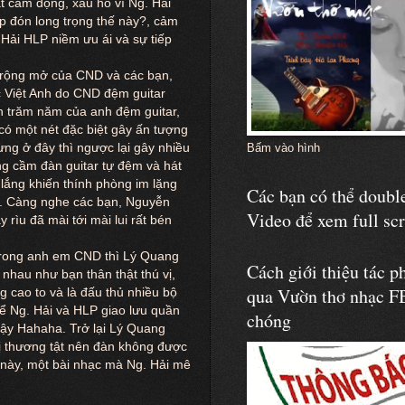
ật cảm động, xấu hổ vì Ng. Hải
ếp đón long trọng thế này?, cảm
Hải HLP niềm ưu ái và sự tiếp
ng rộng mở của CND và các bạn,
c Việt Anh do CND đệm guitar
h trăm năm của anh đệm guitar,
 có một nét đặc biệt gây ấn tượng
ng ở đây thì ngược lại gây nhiều
Bấm vào hình
ng cầm đàn guitar tự đệm và hát
 lắng khiến thính phòng im lặng
Các bạn có thể double
ng. Càng nghe các bạn, Nguyễn
Video để xem full sc
 rìu đã mài tới mài lui rất bén
 trong anh em CND thì Lý Quang
Cách giới thiệu tác p
 nhau như bạn thân thật thú vị,
qua Vườn thơ nhạc F
 cao to và là đấu thủ nhiều bộ
để Ng. Hải và HLP giao lưu quần
chóng
gậy Hahaha. Trở lại Lý Quang
 bị thương tật nên đàn không được
 này, một bài nhạc mà Ng. Hải mê