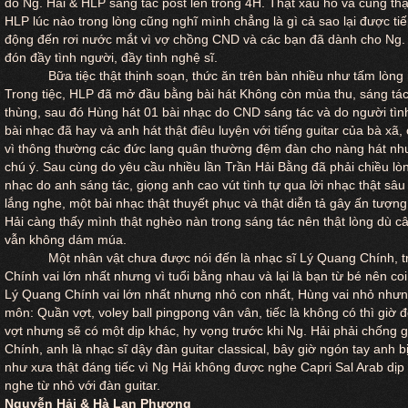
do Ng. Hải & HLP sáng tác post lên trong 4H. Thật xấu hổ và cũng th
HLP lúc nào trong lòng cũng nghĩ mình chẳng là gì cả sao lại được ti
động đến rơi nước mắt vì vợ chồng CND và các bạn đã dành cho Ng. 
đón đầy tình người, đầy tình nghệ sĩ.
Bữa tiệc thật thịnh soạn, thức ăn trên bàn nhiều như tấm lò
Trong tiệc, HLP đã mở đầu bằng bài hát Không còn mùa thu, sáng tá
thùng, sau đó Hùng hát 01 bài nhạc do CND sáng tác và do người tìn
bài nhạc đã hay và anh hát thật điêu luyện với tiếng guitar của bà xã,
vì thông thường các đức lang quân thường đệm đàn cho nàng hát như
chú ý. Sau cùng do yêu cầu nhiều lần Trần Hải Bằng đã phải chiều lò
nhạc do anh sáng tác, giọng anh cao vút tình tự qua lời nhạc thật sâu
lắng nghe, một bài nhạc thật thuyết phục và thật diễn tả gây ấn tượ
Hải càng thấy mình thật nghèo nàn trong sáng tác nên thật lòng dù cây
vẫn không dám múa.
Một nhân vật chưa được nói đến là nhạc sĩ Lý Quang Chính,
Chính vai lớn nhất nhưng vì tuổi bằng nhau và lại là bạn từ bé nên coi
Lý Quang Chính vai lớn nhất nhưng nhỏ con nhất, Hùng vai nhỏ nhưng
môn: Quần vợt, voley ball pingpong vân vân, tiếc là không có thì giờ 
vợt nhưng sẽ có một dịp khác, hy vọng trước khi Ng. Hải phải chống 
Chính, anh là nhạc sĩ dậy đàn guitar classical, bây giờ ngón tay anh
như xưa thật đáng tiếc vì Ng Hải không được nghe Capri Sal Arab dịp
nghe từ nhỏ với đàn guitar.
Nguyễn Hải & Hà Lan Phương