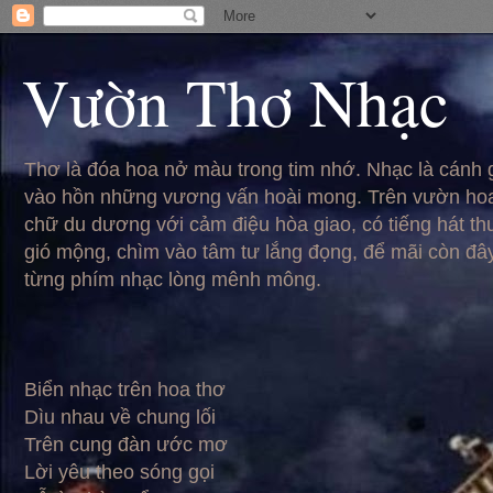
Vườn Thơ Nhạc
Thơ là đóa hoa nở màu trong tim nhớ. Nhạc là cánh
vào hồn những vương vấn hoài mong. Trên vườn hoa
chữ du dương với cảm điệu hòa giao, có tiếng hát t
gió mộng, chìm vào tâm tư lắng đọng, để mãi còn đâ
từng phím nhạc lòng mênh mông.
Biển nhạc trên hoa thơ
Dìu nhau về chung lối
Trên cung đàn ước mơ
Lời yêu theo sóng gọi