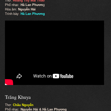
Thơ:
Hoàng Thy Mai Thảo
Phổ nhạc:
Hà Lan Phươn
g
Hòa âm:
Nguyễn Hải
Trình bày:
Hà Lan Phương
Trăng Khuya
Thơ:
Châu Nguyễn
Phổ nhạc:
Nguyễn Hải & Hà Lan Phương