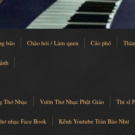
ng báo
Chào hỏi / Làm quen
Cáo phó
Thàn
 ảnh
g Thơ Nhạc
Vườn Thơ Nhạc Phật Giáo
Thi sĩ
thơ nhạc Face Book
Kênh Youtube Tràn Bảo Như