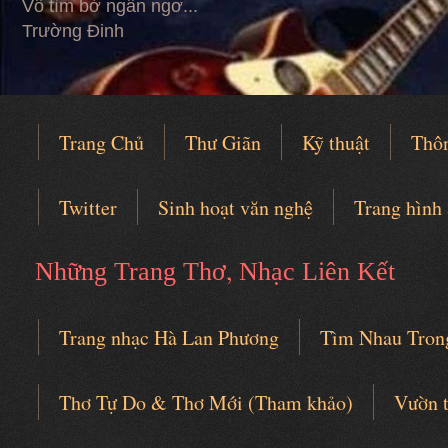
Vỗ tìm bờ ngẩn ngơ...
Trường Đinh
Trang Chủ
Thư Giãn
Kỹ thuật
Thô
Twitter
Sinh hoạt văn nghệ
Trang hình
,
Những Trang Thơ
Nhạc Liên Kết
Trang nhạc Hà Lan Phương
Tìm Nhau Tron
Câu lạc bộ thơ nhạc
Thơ Tự Do & Thơ Mới (Tham khảo)
Vườn 