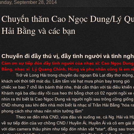
nday, September 28, 2014
Chuyến thăm Cao Ngọc Dung/Lý Qu
Hải Bằng và các bạn
Chuyến đi đầy thú vị, đầy tình người và tình ngh
Cảm ơn sự tiếp đón đầy tình người của nhạc sĩ: Cao Ngọc Dung 
Bằng, nhạc sĩ
Lý Quang Chính, Hùng và phu nhân cũng là em r
Trở về Long Hải trong chuyến du ngoạn Đà Lạt đầy thơ mộng, 
khách với thời tiết mát dịu. Lấm tấm vài hạt mưa phùn bay trong gió
chiếc xe bao 7 chỗ lăn bánh thật nhẹ, thật cẩn thận với tài điều khiển
Khánh ngả ba dầu dây rồi cua heo thì bỗng chợt có 02 người ngồi xe
nhìn ra thì biết là Cao Ngọc Dung và người ngồi sau trông cũng giốn
CND nhưng sau khi đến nhà mới biết là nhạc sĩ Trần Hải Bằng "hóa ra l
phong cách như nhau nên nhìn tưởng lầm"
Theo xe đến nhà CND, vừa đậu và xuống xe, cả Ng. Hải và H
về sự tiếp đón của vợ chồng CND / Huyền Ái, Huyền Ái và cô em gái 
với dàn camera thâu phim như tiếp đón nhân vật *star*, đằng sau tr