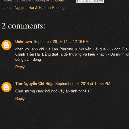
Posted by
Hai LanPhuong
at
5:55 AM
Labels:
Nguyen Hai & Ha Lan Phuong
2 comments:
Unknown
September 28, 2014 at 12:16 PM
ghen với anh chị Hà Lan Phương & Nguyễn Hải quá đi - còn Gi
Chính Trần Hải Bằng thật là dễ thương và hiếu khách - Dù mình 
cũng cảm động
Reply
Thơ Nguyễn Chí Hiệp
September 28, 2014 at 12:55 PM
Chúc mừng cuộc hội ngộ đầy ắp tình nghệ sĩ
Reply