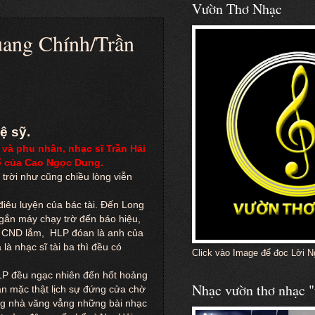
Vườn Thơ Nhạc
ang Chính/Trần
ệ sỹ.
và phu nhân, nhạc sĩ Trần Hải
ể của Cao Ngọc Dung.
trời như cũng chiều lòng viễn
 điêu luyện của bác tài. Đến Long
 gắn máy chạy trờ đến báo hiệu,
g CND lắm,
HLP đóan là anh của
à nhạc sĩ tài ba thì đều có
Click vào Image để đọc Lời N
LP đều ngạc nhiên đến hốt hoảng
Nhạc vườn thơ nhạc "
ăn mặc thật lịch sự đứng cửa chờ
ong nhà văng vẳng những bài nhạc