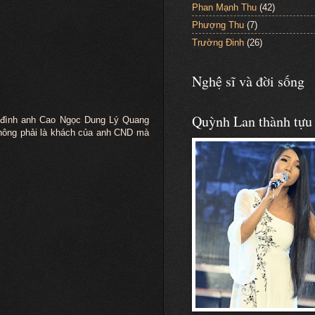
Phan Mạnh Thu
(42)
Phượng Thu
(7)
Trường Đinh
(26)
Nghệ sĩ và đời sống
Quỳnh Lan thành tựu
a đình anh Cao Ngọc Dung Lý Quang
không phải là khách của anh CND mà