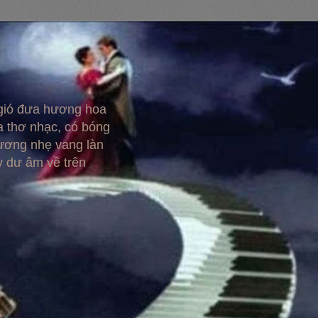
 gió đưa hương hoa
 thơ nhạc, có bóng
hương nhẹ vang làn
y dư âm về trên