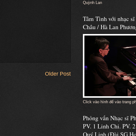
Quỳnh Lan
Tâm Tình với nhạc s
Châu / Hà Lan Phươn
Older Post
Click vào hình để vào trang p
Phỏng vấn Nhạc sĩ 
PV. 1 Linh Chi. PV. 2
Quý Linh (Đài SG Ho