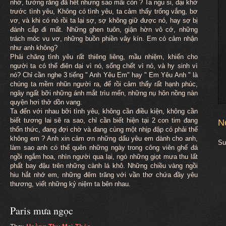
nhớ, tưởng rằng đã hết nhưng sao mãi còn ? Ta ngu si, dại khờ
trước tình yêu, Không có tình yêu, ta cảm thấy trống vắng, bơ
vơ, và khi có nó rồi ta lại sợ, sợ không giữ được nó, hay sợ bị
đánh cắp đi mất. Những ghen tuôn, giận hờn vô cớ, những
trách móc vu vơ, những buồn phiền vây kín. Em có cảm nhận
như anh không?
Phải chăng tình yêu rất thiêng liêng, mầu nhiệm, khiến cho
người ta có thể điên dại vì nó, sống chết vì nó, và hy sinh vì
nó? Chỉ cần nghe 3 tiếng " Anh Yêu Em" hay " Em Yêu Anh " là
chúng ta mềm nhũn người ra, để rồi cảm thấy rất hạnh phúc,
ngây ngất bỡi những ánh mắt trìu mến, những nụ hôn nồng nàn
quyện hơi thở dồn vang.
Ta đến với nhau bỡi tình yêu, không cần điều kiện, không cần
biết tương lai sẽ ra sao, chỉ cần biết hiện tại 2 con tim đang
N
thổn thức, đang đợi chờ và đang cùng một nhịp đập có phải thế
không em ? Anh xin cảm ơn những dấu yêu em dành cho anh,
Su
làm sao anh có thể quên những ngày trong công viên ghế đá
ngồi ngắm hoa, nhìn người qua lại, ngó những giọt mưa thu lất
phất bay đậu trên những cành lá khô. Những chiều vàng ngồi
hiu hắt nhớ em, những đêm trăng với vần thơ chứa đầy yêu
thương, viết những kỷ niệm ta bên nhau.
Paris mưa ngọc