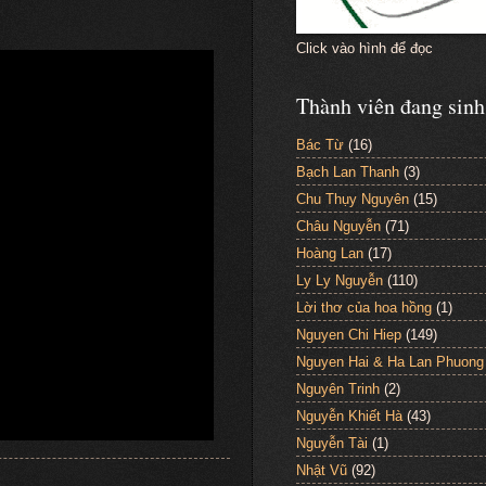
Click vào hình để đọc
Thành viên đang sinh
Bác Từ
(16)
Bạch Lan Thanh
(3)
Chu Thụy Nguyên
(15)
Châu Nguyễn
(71)
Hoàng Lan
(17)
Ly Ly Nguyễn
(110)
Lời thơ của hoa hồng
(1)
Nguyen Chi Hiep
(149)
Nguyen Hai & Ha Lan Phuong
Nguyên Trinh
(2)
Nguyễn Khiết Hà
(43)
Nguyễn Tài
(1)
Nhật Vũ
(92)