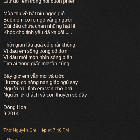
Giữ đời em trong nỗi buồn phiền
Mùa thu về hắt hiu ngọn gió
Buồn em co ro ngõ vắng người
Cúi đầu chứa chan những hạt lệ
Khóc cho tình yêu đã xa xôi .....
Thời gian lâu quá có phải không
Vì đâu em sống trong cô đơn
Vì đâu mỏi mòn nhìn sóng biển
Tìm ai trong giấc mơ tận cùng
Bây giờ em vẫn mơ và ước
Hương cỏ nồng nàn giấc ngủ say
Người ơi , tình em vẫn chờ đợi
Người lữ khách và con thuyền về đây
Đông Hòa
9.2014
Thơ Nguyễn Chí Hiệp
at
7:48 PM
Share