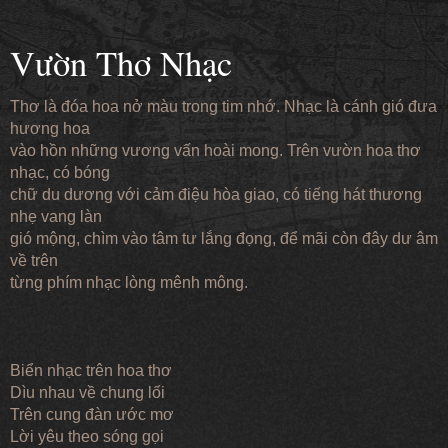
Vườn Thơ Nhạc
Thơ là đóa hoa nở màu trong tim nhớ. Nhạc là cánh gió đưa
hương hoa
vào hồn những vương vấn hoài mong. Trên vườn hoa thơ
nhạc, có bóng
chữ du dương với cảm điệu hòa giao, có tiếng hát thương
nhẹ vang làn
gió mộng, chìm vào tâm tư lắng đọng, để mãi còn đây dư âm
về trên
từng phím nhạc lòng mênh mông.
Biển nhạc trên hoa thơ
Dìu nhau về chung lối
Trên cung đàn ước mơ
Lời yêu theo sóng gọi