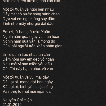
Mơn man trên đường phố xôn xao
Một tối Xuân về ngồi bên nhau
Đây mặt hồ nước sóng sánh chao
Dựa vai em nghe lòng say đắm
Tình như mây như gió dạt dào
Em ơi, từ bao giờ ước Xuân
Nghìn năm qua ngày vui hân hoan
Nghìn năm qua vẫn là mong đợi
Của loài người trên khắp nhân gian
Em ơi, tình trao nhau ân cần
Đêm hôm nay em đẹp vô ngần
Như một vì sao miền yêu dấu
Cõi đời này hạnh phúc vô vàn
Một tối Xuân về vui mãi đây
Đà Lạt ơi, mong đợi bao ngày
Đà Lạt ơi, bình yên cuộc sống
Và nững lời hát mãi ngân dài ...
Nguyễn Chí Hiệp
21.01.2019