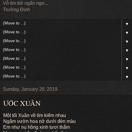
Vỗ tìm bờ ngẩn ngơ...
Trường Đinh
▼
▼
▼
▼
▼
▼
▼
Sunday, January 20, 2019
ƯỚC XUÂN
Một tối Xuân về tìm kiếm nhau
Ngắm vườn hoa nở dưới đèn màu
Em như nụ hồng xinh tươi thắm