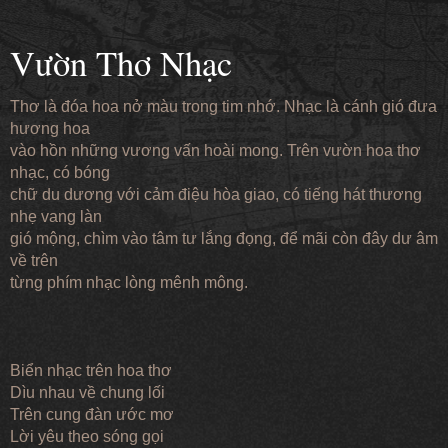
Vườn Thơ Nhạc
Thơ là đóa hoa nở màu trong tim nhớ. Nhạc là cánh gió đưa
hương hoa
vào hồn những vương vấn hoài mong. Trên vườn hoa thơ
nhạc, có bóng
chữ du dương với cảm điệu hòa giao, có tiếng hát thương
nhẹ vang làn
gió mộng, chìm vào tâm tư lắng đọng, để mãi còn đây dư âm
về trên
từng phím nhạc lòng mênh mông.
Biển nhạc trên hoa thơ
Dìu nhau về chung lối
Trên cung đàn ước mơ
Lời yêu theo sóng gọi