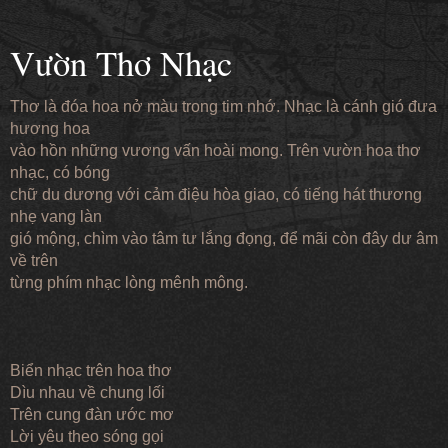
Vườn Thơ Nhạc
Thơ là đóa hoa nở màu trong tim nhớ. Nhạc là cánh gió đưa
hương hoa
vào hồn những vương vấn hoài mong. Trên vườn hoa thơ
nhạc, có bóng
chữ du dương với cảm điệu hòa giao, có tiếng hát thương
nhẹ vang làn
gió mộng, chìm vào tâm tư lắng đọng, để mãi còn đây dư âm
về trên
từng phím nhạc lòng mênh mông.
Biển nhạc trên hoa thơ
Dìu nhau về chung lối
Trên cung đàn ước mơ
Lời yêu theo sóng gọi