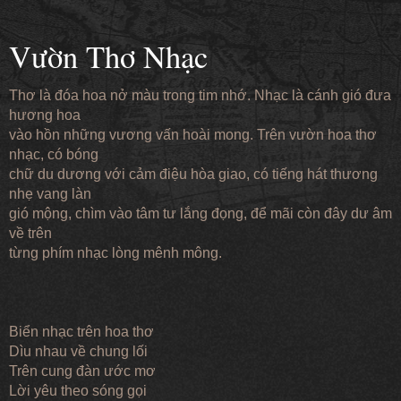
Vườn Thơ Nhạc
Thơ là đóa hoa nở màu trong tim nhớ. Nhạc là cánh gió đưa
hương hoa
vào hồn những vương vấn hoài mong. Trên vườn hoa thơ
nhạc, có bóng
chữ du dương với cảm điệu hòa giao, có tiếng hát thương
nhẹ vang làn
gió mộng, chìm vào tâm tư lắng đọng, để mãi còn đây dư âm
về trên
từng phím nhạc lòng mênh mông.
Biển nhạc trên hoa thơ
Dìu nhau về chung lối
Trên cung đàn ước mơ
Lời yêu theo sóng gọi