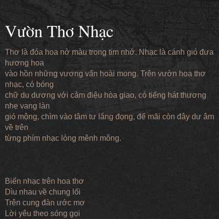
Vườn Thơ Nhạc
Thơ là đóa hoa nở màu trong tim nhớ. Nhạc là cánh gió đưa
hương hoa
vào hồn những vương vấn hoài mong. Trên vườn hoa thơ
nhạc, có bóng
chữ du dương với cảm điệu hòa giao, có tiếng hát thương
nhẹ vang làn
gió mộng, chìm vào tâm tư lắng đọng, để mãi còn đây dư âm
về trên
từng phím nhạc lòng mênh mông.
Biển nhạc trên hoa thơ
Dìu nhau về chung lối
Trên cung đàn ước mơ
Lời yêu theo sóng gọi