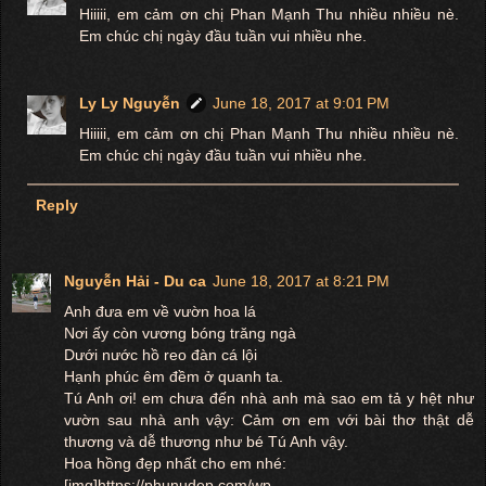
Hiiiii, em cảm ơn chị Phan Mạnh Thu nhiều nhiều nè.
Em chúc chị ngày đầu tuần vui nhiều nhe.
Ly Ly Nguyễn
June 18, 2017 at 9:01 PM
Hiiiii, em cảm ơn chị Phan Mạnh Thu nhiều nhiều nè.
Em chúc chị ngày đầu tuần vui nhiều nhe.
Reply
Nguyễn Hải - Du ca
June 18, 2017 at 8:21 PM
Anh đưa em về vườn hoa lá
Nơi ấy còn vương bóng trăng ngà
Dưới nước hồ reo đàn cá lội
Hạnh phúc êm đềm ở quanh ta.
Tú Anh ơi! em chưa đến nhà anh mà sao em tả y hệt như
vườn sau nhà anh vậy: Cảm ơn em với bài thơ thật dễ
thương và dễ thương như bé Tú Anh vậy.
Hoa hồng đẹp nhất cho em nhé:
[img]https://phunudep.com/wp-