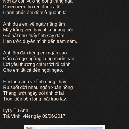
Nơi ấy còn vương bóng trăng ngà
Dưới nước hồ reo đàn cá lội
Hạnh phúc êm đềm ở quanh ta.
Anh đưa em về ngày nắng ấm
Mây trắng vờn bay phía ngang trời
Gió hát như thấy tình say đắm
Hẹn ước duyên mình đến trăm năm.
Anh ôm đàn tiếng em ngân cao
Đàn cá ngỡ ngàng cũng muốn trao
Lời yêu thương chim trời rũ cánh
Cho em tất cả đến ngọt ngào.
Em theo anh về tình nồng cháy
Ru suốt đời nhau ngón xuân hồng
Tháng lướt ngày trôi tình ở lại
Trọn kiếp bên lòng mãi trao tay.
LyLy Tú Anh
Trà Vinh, viết ngày 09/06/2017