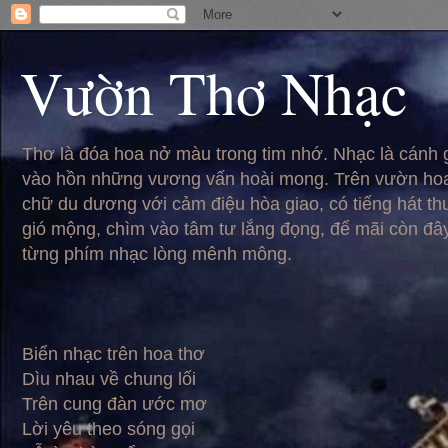
Vườn Thơ Nhạc
Thơ là đóa hoa nở màu trong tim nhớ. Nhạc là cánh
vào hồn những vương vấn hoài mong. Trên vườn hoa
chữ du dương với cảm điệu hòa giao, có tiếng hát t
gió mộng, chìm vào tâm tư lắng đọng, để mãi còn đâ
từng phím nhạc lòng mênh mông.
Biển nhạc trên hoa thơ
Dìu nhau về chung lối
Trên cung đàn ước mơ
Lời yêu theo sóng gọi