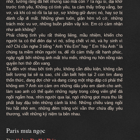
nhớ, tưởng rằng đã hết nhưng sao mãi còn ? Ta ngu si, dại khờ
trước tình yêu, Không có tình yêu, ta cảm thấy trống vắng, bơ
vơ, và khi có nó rồi ta lại sợ, sợ không giữ được nó, hay sợ bị
đánh cắp đi mất. Những ghen tuôn, giận hờn vô cớ, những
trách móc vu vơ, những buồn phiền vây kín. Em có cảm nhận
như anh không?
Phải chăng tình yêu rất thiêng liêng, mầu nhiệm, khiến cho
người ta có thể điên dại vì nó, sống chết vì nó, và hy sinh vì
nó? Chỉ cần nghe 3 tiếng " Anh Yêu Em" hay " Em Yêu Anh " là
chúng ta mềm nhũn người ra, để rồi cảm thấy rất hạnh phúc,
ngây ngất bỡi những ánh mắt trìu mến, những nụ hôn nồng nàn
quyện hơi thở dồn vang.
Ta đến với nhau bỡi tình yêu, không cần điều kiện, không cần
biết tương lai sẽ ra sao, chỉ cần biết hiện tại 2 con tim đang
thổn thức, đang đợi chờ và đang cùng một nhịp đập có phải thế
không em ? Anh xin cảm ơn những dấu yêu em dành cho anh,
làm sao anh có thể quên những ngày trong công viên ghế đá
ngồi ngắm hoa, nhìn người qua lại, ngó những giọt mưa thu lất
phất bay đậu trên những cành lá khô. Những chiều vàng ngồi
hiu hắt nhớ em, những đêm trăng với vần thơ chứa đầy yêu
thương, viết những kỷ niệm ta bên nhau.
Paris mưa ngọc