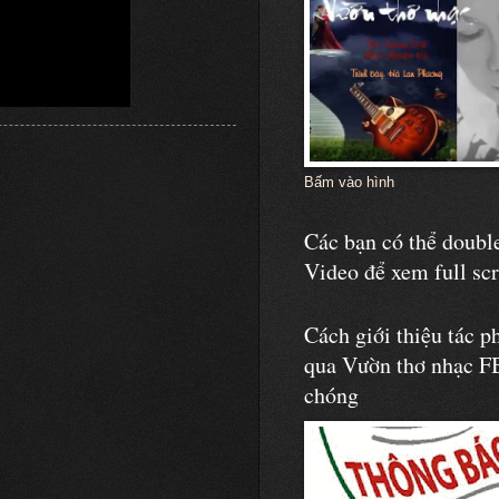
Bấm vào hình
Các bạn có thể double
Video để xem full sc
Cách giới thiệu tác p
qua Vườn thơ nhạc F
chóng