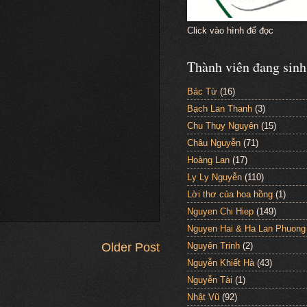
Click vào hình để đọc
Thành viên đang sinh
Bác Từ
(16)
Bạch Lan Thanh
(3)
Chu Thụy Nguyên
(15)
Châu Nguyễn
(71)
Hoàng Lan
(17)
Ly Ly Nguyễn
(110)
Lời thơ của hoa hồng
(1)
Nguyen Chi Hiep
(149)
Nguyen Hai & Ha Lan Phuong
Nguyên Trinh
(2)
Older Post
Nguyễn Khiết Hà
(43)
Nguyễn Tài
(1)
Nhật Vũ
(92)