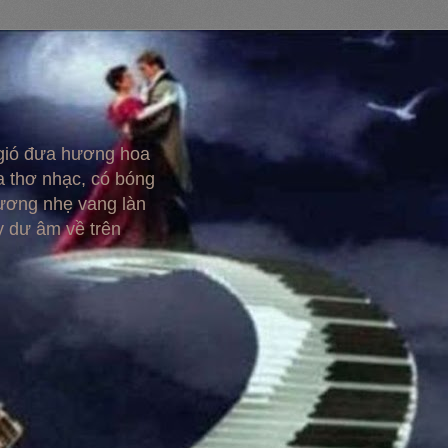
 gió đưa hương hoa
 thơ nhạc, có bóng
hương nhẹ vang làn
y dư âm về trên