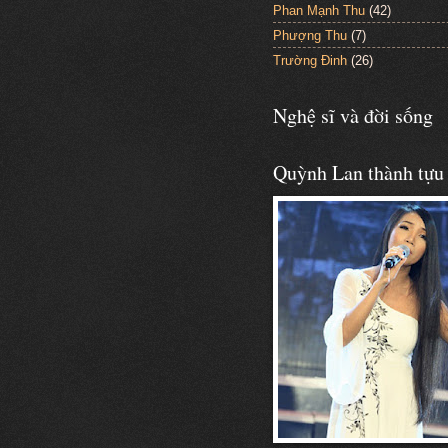
Phan Mạnh Thu
(42)
Phượng Thu
(7)
Trường Đinh
(26)
Nghệ sĩ và đời sống
Quỳnh Lan thành tựu