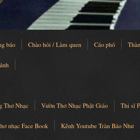
ng báo
Chào hỏi / Làm quen
Cáo phó
Thàn
 ảnh
g Thơ Nhạc
Vườn Thơ Nhạc Phật Giáo
Thi sĩ
thơ nhạc Face Book
Kênh Youtube Tràn Bảo Như