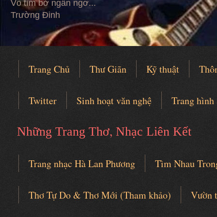
Vỗ tìm bờ ngẩn ngơ...
Trường Đinh
Trang Chủ
Thư Giãn
Kỹ thuật
Thô
Twitter
Sinh hoạt văn nghệ
Trang hình
,
Những Trang Thơ
Nhạc Liên Kết
Trang nhạc Hà Lan Phương
Tìm Nhau Tron
Câu lạc bộ thơ nhạc
Thơ Tự Do & Thơ Mới (Tham khảo)
Vườn 