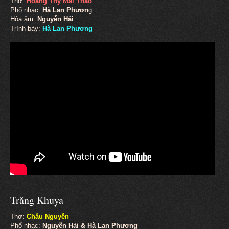
Thơ:
Hoàng Thy Mai Thảo
Phổ nhạc:
Hà Lan Phươn
g
Hòa âm:
Nguyễn Hải
Trình bày:
Hà Lan Phương
Trăng Khuya
Thơ:
Châu Nguyễn
Phổ nhạc:
Nguyễn Hải & Hà Lan Phương