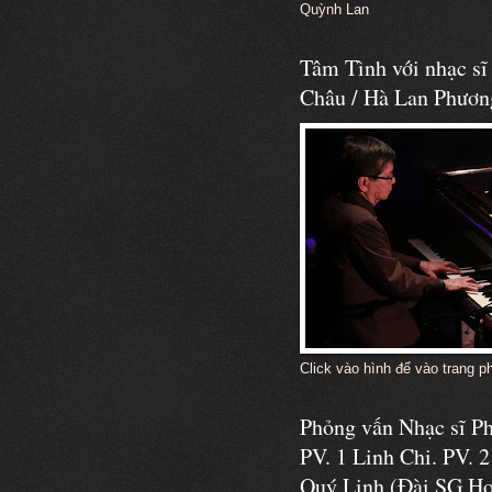
Quỳnh Lan
Tâm Tình với nhạc s
Châu / Hà Lan Phươn
Click vào hình để vào trang p
Phỏng vấn Nhạc sĩ 
PV. 1 Linh Chi. PV. 2
Quý Linh (Đài SG Ho