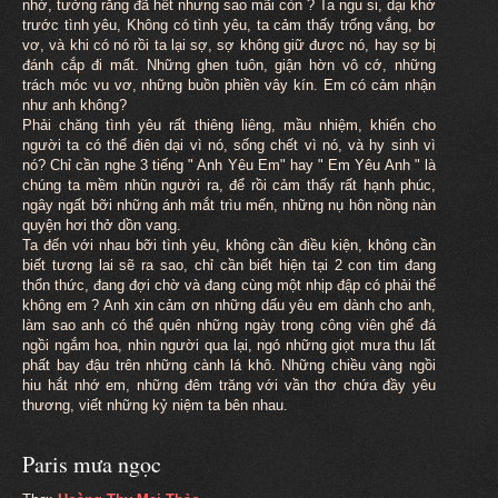
nhớ, tưởng rằng đã hết nhưng sao mãi còn ? Ta ngu si, dại khờ
trước tình yêu, Không có tình yêu, ta cảm thấy trống vắng, bơ
vơ, và khi có nó rồi ta lại sợ, sợ không giữ được nó, hay sợ bị
đánh cắp đi mất. Những ghen tuôn, giận hờn vô cớ, những
trách móc vu vơ, những buồn phiền vây kín. Em có cảm nhận
như anh không?
Phải chăng tình yêu rất thiêng liêng, mầu nhiệm, khiến cho
người ta có thể điên dại vì nó, sống chết vì nó, và hy sinh vì
nó? Chỉ cần nghe 3 tiếng " Anh Yêu Em" hay " Em Yêu Anh " là
chúng ta mềm nhũn người ra, để rồi cảm thấy rất hạnh phúc,
ngây ngất bỡi những ánh mắt trìu mến, những nụ hôn nồng nàn
quyện hơi thở dồn vang.
Ta đến với nhau bỡi tình yêu, không cần điều kiện, không cần
biết tương lai sẽ ra sao, chỉ cần biết hiện tại 2 con tim đang
thổn thức, đang đợi chờ và đang cùng một nhịp đập có phải thế
không em ? Anh xin cảm ơn những dấu yêu em dành cho anh,
làm sao anh có thể quên những ngày trong công viên ghế đá
ngồi ngắm hoa, nhìn người qua lại, ngó những giọt mưa thu lất
phất bay đậu trên những cành lá khô. Những chiều vàng ngồi
hiu hắt nhớ em, những đêm trăng với vần thơ chứa đầy yêu
thương, viết những kỷ niệm ta bên nhau.
Paris mưa ngọc