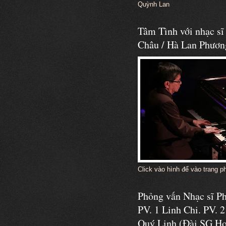
Quỳnh Lan
Tâm Tình với nhạc s
Châu / Hà Lan Phươn
Click vào hình để vào trang p
Phỏng vấn Nhạc sĩ 
PV. 1 Linh Chi. PV. 2
Quý Linh (Đài SG Ho