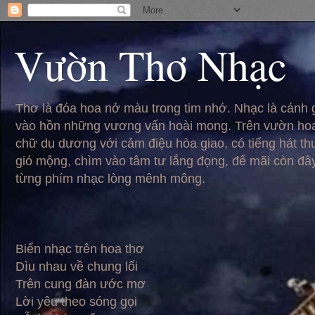
Vườn Thơ Nhạc
Thơ là đóa hoa nở màu trong tim nhớ. Nhạc là cánh
vào hồn những vương vấn hoài mong. Trên vườn hoa
chữ du dương với cảm điệu hòa giao, có tiếng hát t
gió mộng, chìm vào tâm tư lắng đọng, để mãi còn đâ
từng phím nhạc lòng mênh mông.
Biển nhạc trên hoa thơ
Dìu nhau về chung lối
Trên cung đàn ước mơ
Lời yêu theo sóng gọi