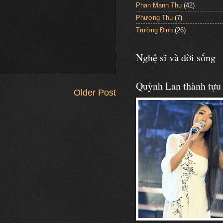
Phan Mạnh Thu
(42)
Phượng Thu
(7)
Trường Đinh
(26)
Nghệ sĩ và đời sống
Quỳnh Lan thành tựu
Older Post