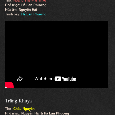
Thơ:
Hoàng Thy Mai Thảo
Phổ nhạc:
Hà Lan Phươn
g
Hòa âm:
Nguyễn Hải
Trình bày:
Hà Lan Phương
Trăng Khuya
Thơ:
Châu Nguyễn
Phổ nhạc:
Nguyễn Hải & Hà Lan Phương