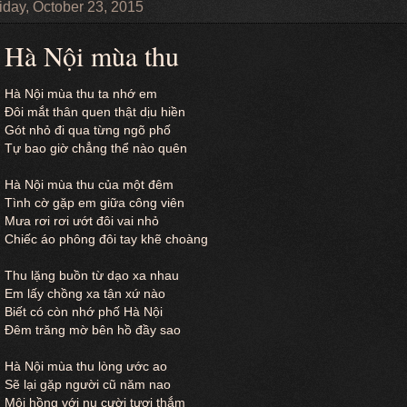
iday, October 23, 2015
Hà Nội mùa thu
Hà Nội mùa thu ta nhớ em
Đôi mắt thân quen thật dịu hiền
Gót nhỏ đi qua từng ngõ phố
Tự bao giờ chẳng thể nào quên
Hà Nội mùa thu của một đêm
Tình cờ gặp em giữa công viên
Mưa rơi rơi ướt đôi vai nhỏ
Chiếc áo phông đôi tay khẽ choàng
Thu lặng buồn từ dạo xa nhau
Em lấy chồng xa tận xứ nào
Biết có còn nhớ phố Hà Nội
Đêm trăng mờ bên hồ đầy sao
Hà Nội mùa thu lòng ước ao
Sẽ lại gặp người cũ năm nao
Môi hồng với nụ cười tươi thắm