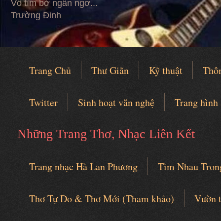
Vỗ tìm bờ ngẩn ngơ...
Trường Đinh
Trang Chủ
Thư Giãn
Kỹ thuật
Thô
Twitter
Sinh hoạt văn nghệ
Trang hình
,
Những Trang Thơ
Nhạc Liên Kết
Trang nhạc Hà Lan Phương
Tìm Nhau Tron
Câu lạc bộ thơ nhạc
Thơ Tự Do & Thơ Mới (Tham khảo)
Vườn 