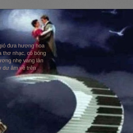
 gió đưa hương hoa
 thơ nhạc, có bóng
hương nhẹ vang làn
y dư âm về trên