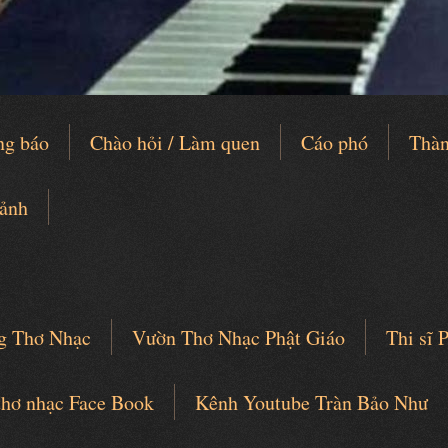
ng báo
Chào hỏi / Làm quen
Cáo phó
Thàn
 ảnh
g Thơ Nhạc
Vườn Thơ Nhạc Phật Giáo
Thi sĩ
thơ nhạc Face Book
Kênh Youtube Tràn Bảo Như