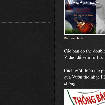
Bấm vào hình
Các bạn có thể double
Video để xem full sc
Cách giới thiệu tác p
qua Vườn thơ nhạc F
chóng