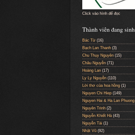
Click vào hình để đọc
Thành viên đang sinh
Bác Từ
(16)
Bạch Lan Thanh
(3)
Chu Thụy Nguyên
(15)
Châu Nguyễn
(71)
Hoàng Lan
(17)
Ly Ly Nguyễn
(110)
Lời thơ của hoa hồng
(1)
Nguyen Chi Hiep
(149)
Nguyen Hai & Ha Lan Phuong
Nguyên Trinh
(2)
Nguyễn Khiết Hà
(43)
Nguyễn Tài
(1)
Nhật Vũ
(92)