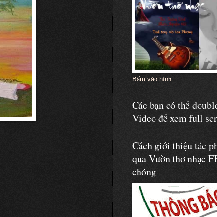
Bấm vào hình
Các bạn có thể double
Video để xem full sc
Cách giới thiệu tác p
qua Vườn thơ nhạc F
chóng