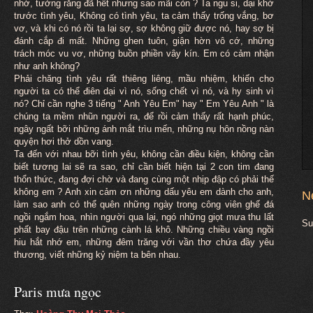
nhớ, tưởng rằng đã hết nhưng sao mãi còn ? Ta ngu si, dại khờ
trước tình yêu, Không có tình yêu, ta cảm thấy trống vắng, bơ
vơ, và khi có nó rồi ta lại sợ, sợ không giữ được nó, hay sợ bị
đánh cắp đi mất. Những ghen tuôn, giận hờn vô cớ, những
trách móc vu vơ, những buồn phiền vây kín. Em có cảm nhận
như anh không?
Phải chăng tình yêu rất thiêng liêng, mầu nhiệm, khiến cho
người ta có thể điên dại vì nó, sống chết vì nó, và hy sinh vì
nó? Chỉ cần nghe 3 tiếng " Anh Yêu Em" hay " Em Yêu Anh " là
chúng ta mềm nhũn người ra, để rồi cảm thấy rất hạnh phúc,
ngây ngất bỡi những ánh mắt trìu mến, những nụ hôn nồng nàn
quyện hơi thở dồn vang.
Ta đến với nhau bỡi tình yêu, không cần điều kiện, không cần
biết tương lai sẽ ra sao, chỉ cần biết hiện tại 2 con tim đang
thổn thức, đang đợi chờ và đang cùng một nhịp đập có phải thế
không em ? Anh xin cảm ơn những dấu yêu em dành cho anh,
N
làm sao anh có thể quên những ngày trong công viên ghế đá
ngồi ngắm hoa, nhìn người qua lại, ngó những giọt mưa thu lất
Su
phất bay đậu trên những cành lá khô. Những chiều vàng ngồi
hiu hắt nhớ em, những đêm trăng với vần thơ chứa đầy yêu
thương, viết những kỷ niệm ta bên nhau.
Paris mưa ngọc