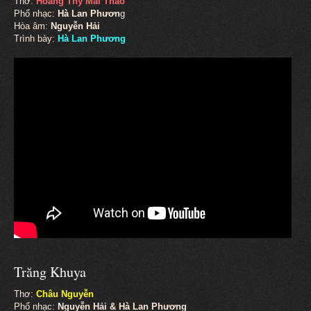
Thơ:
Hoàng Thy Mai Thảo
Phổ nhạc:
Hà Lan Phươn
g
Hòa âm:
Nguyễn Hải
Trình bày:
Hà Lan Phương
Trăng Khuya
Thơ:
Châu Nguyễn
Phổ nhạc:
Nguyễn Hải & Hà Lan Phương