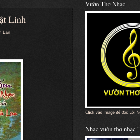
Vườn Thơ Nhạc
t Linh
h Lan
Click vào Image để đọc Lời N
Nhạc vườn thơ nhạc "