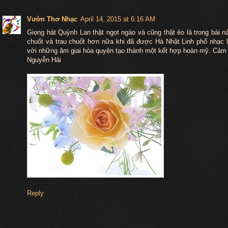
Vườn Thơ Nhạc
April 14, 2015 at 6:16 AM
Giọng hát Quỳnh Lan thật ngọt ngào và cũng thật ẻo lả trong bài n
chuốt và trau chuốt hơn nữa khi đã được Hà Nhật Linh phổ nhạc 
với những âm giai hòa quyện tạo thành một kết hợp hoàn mỹ. Cảm
Nguyễn Hải
Reply