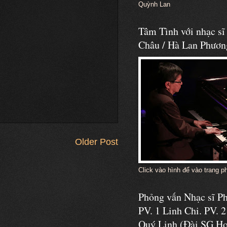
Quỳnh Lan
Tâm Tình với nhạc s
Châu / Hà Lan Phươn
Older Post
Click vào hình để vào trang p
Phỏng vấn Nhạc sĩ 
PV. 1 Linh Chi. PV. 2
Quý Linh (Đài SG Ho