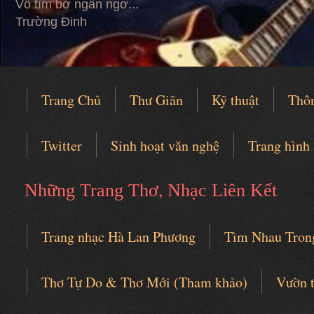
Vỗ tìm bờ ngẩn ngơ...
Trường Đinh
Trang Chủ
Thư Giãn
Kỹ thuật
Thô
Twitter
Sinh hoạt văn nghệ
Trang hình
,
Những Trang Thơ
Nhạc Liên Kết
Trang nhạc Hà Lan Phương
Tìm Nhau Tron
Câu lạc bộ thơ nhạc
Thơ Tự Do & Thơ Mới (Tham khảo)
Vườn 