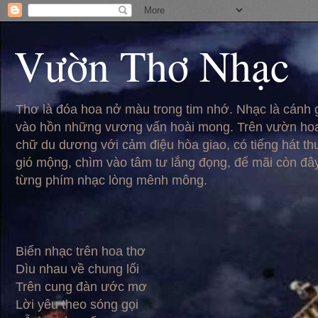
Vườn Thơ Nhạc
Thơ là đóa hoa nở màu trong tim nhớ. Nhạc là cánh
vào hồn những vương vấn hoài mong. Trên vườn hoa
chữ du dương với cảm điệu hòa giao, có tiếng hát t
gió mộng, chìm vào tâm tư lắng đọng, để mãi còn đâ
từng phím nhạc lòng mênh mông.
Biển nhạc trên hoa thơ
Dìu nhau về chung lối
Trên cung đàn ước mơ
Lời yêu theo sóng gọi