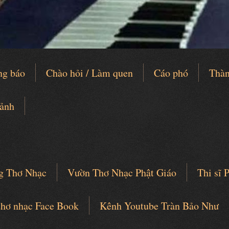
ng báo
Chào hỏi / Làm quen
Cáo phó
Thàn
 ảnh
g Thơ Nhạc
Vườn Thơ Nhạc Phật Giáo
Thi sĩ
thơ nhạc Face Book
Kênh Youtube Tràn Bảo Như