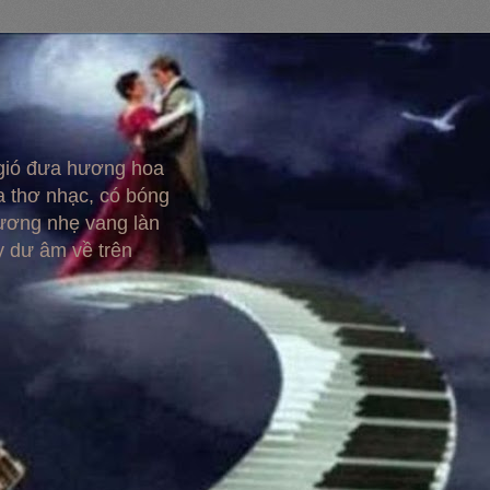
 gió đưa hương hoa
 thơ nhạc, có bóng
hương nhẹ vang làn
y dư âm về trên