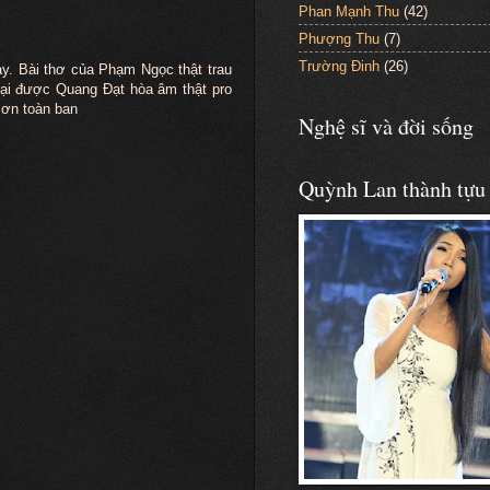
Phan Mạnh Thu
(42)
Phượng Thu
(7)
Trường Đinh
(26)
ày. Bài thơ của Phạm Ngọc thật trau
lại được Quang Đạt hòa âm thật pro
 ơn toàn ban
Nghệ sĩ và đời sống
Quỳnh Lan thành tựu