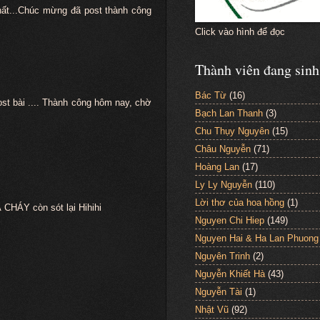
hất...Chúc mừng đã post thành công
Click vào hình để đọc
Thành viên đang sinh
Bác Từ
(16)
 bài .... Thành công hôm nay, chờ
Bạch Lan Thanh
(3)
Chu Thụy Nguyên
(15)
Châu Nguyễn
(71)
Hoàng Lan
(17)
Ly Ly Nguyễn
(110)
Lời thơ của hoa hồng
(1)
 CHÁY còn sót lại Hihihi
Nguyen Chi Hiep
(149)
Nguyen Hai & Ha Lan Phuong
Nguyên Trinh
(2)
Nguyễn Khiết Hà
(43)
Nguyễn Tài
(1)
Nhật Vũ
(92)