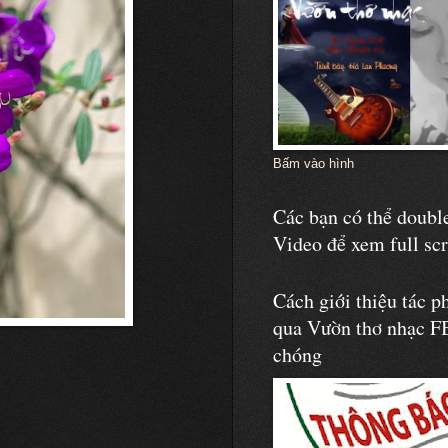
Bấm vào hình
Các bạn có thể double
Video để xem full sc
Cách giới thiệu tác p
qua Vườn thơ nhạc F
chóng