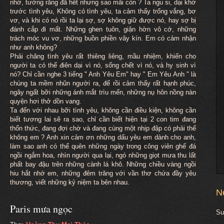
nhớ, tưởng rằng đã hết nhưng sao mãi còn ? Ta ngu si, dại khờ
trước tình yêu, Không có tình yêu, ta cảm thấy trống vắng, bơ
vơ, và khi có nó rồi ta lại sợ, sợ không giữ được nó, hay sợ bị
đánh cắp đi mất. Những ghen tuôn, giận hờn vô cớ, những
trách móc vu vơ, những buồn phiền vây kín. Em có cảm nhận
như anh không?
Phải chăng tình yêu rất thiêng liêng, mầu nhiệm, khiến cho
người ta có thể điên dại vì nó, sống chết vì nó, và hy sinh vì
nó? Chỉ cần nghe 3 tiếng " Anh Yêu Em" hay " Em Yêu Anh " là
chúng ta mềm nhũn người ra, để rồi cảm thấy rất hạnh phúc,
ngây ngất bỡi những ánh mắt trìu mến, những nụ hôn nồng nàn
quyện hơi thở dồn vang.
Ta đến với nhau bỡi tình yêu, không cần điều kiện, không cần
biết tương lai sẽ ra sao, chỉ cần biết hiện tại 2 con tim đang
thổn thức, đang đợi chờ và đang cùng một nhịp đập có phải thế
không em ? Anh xin cảm ơn những dấu yêu em dành cho anh,
làm sao anh có thể quên những ngày trong công viên ghế đá
ngồi ngắm hoa, nhìn người qua lại, ngó những giọt mưa thu lất
phất bay đậu trên những cành lá khô. Những chiều vàng ngồi
hiu hắt nhớ em, những đêm trăng với vần thơ chứa đầy yêu
thương, viết những kỷ niệm ta bên nhau.
N
Paris mưa ngọc
Su