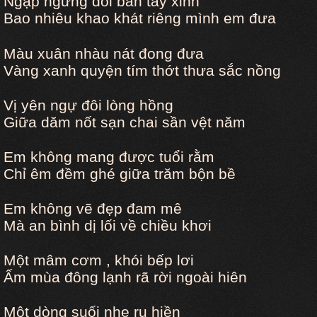
Ngập ngừng đôi bàn tay xinh
Bao nhiêu khao khát riêng mình em đưa
Màu xuân nhàu nát đong đưa
Vàng xanh quyện tím thớt thưa sắc nồng
Vị yên ngự đôi lòng hồng
Giữa dăm nốt sạn chai sần vệt năm
Em không mang được tuổi rằm
Chỉ êm đềm ghé giữa trăm bộn bề
Em không vẽ đẹp đam mê
Mà an bình dị lối về chiều khơi
Một mâm cơm , khói bếp lơi
Ấm mùa đông lạnh rã rời ngoài hiên
Một dòng suối nhẹ ru hiền