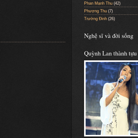
Phan Mạnh Thu
(42)
Phượng Thu
(7)
Trường Đinh
(26)
Nghệ sĩ và đời sống
Quỳnh Lan thành tựu