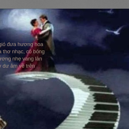
 gió đưa hương hoa
 thơ nhạc, có bóng
hương nhẹ vang làn
y dư âm về trên