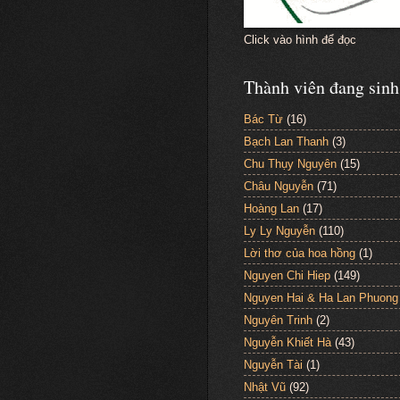
Click vào hình để đọc
Thành viên đang sinh
Bác Từ
(16)
Bạch Lan Thanh
(3)
Chu Thụy Nguyên
(15)
Châu Nguyễn
(71)
Hoàng Lan
(17)
Ly Ly Nguyễn
(110)
Lời thơ của hoa hồng
(1)
Nguyen Chi Hiep
(149)
Nguyen Hai & Ha Lan Phuong
Nguyên Trinh
(2)
Nguyễn Khiết Hà
(43)
Nguyễn Tài
(1)
Nhật Vũ
(92)