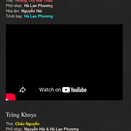
Thơ:
Hoàng Thy Mai Thảo
Phổ nhạc:
Hà Lan Phươn
g
Hòa âm:
Nguyễn Hải
Trình bày:
Hà Lan Phương
Trăng Khuya
Thơ:
Châu Nguyễn
Phổ nhạc:
Nguyễn Hải & Hà Lan Phương