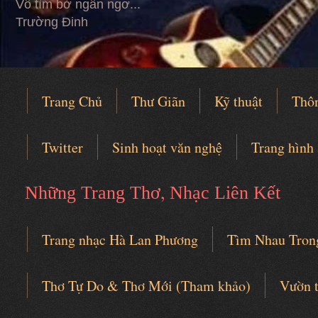
Vỗ tìm bờ ngẩn ngơ...
Trường Đinh
Trang Chủ
Thư Giãn
Kỹ thuật
Thô
Twitter
Sinh hoạt văn nghệ
Trang hình
,
Những Trang Thơ
Nhạc Liên Kết
Trang nhạc Hà Lan Phương
Tìm Nhau Tron
Câu lạc bộ thơ nhạc
Thơ Tự Do & Thơ Mới (Tham khảo)
Vườn 