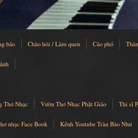
ng báo
Chào hỏi / Làm quen
Cáo phó
Thàn
 ảnh
g Thơ Nhạc
Vườn Thơ Nhạc Phật Giáo
Thi sĩ
thơ nhạc Face Book
Kênh Youtube Tràn Bảo Như