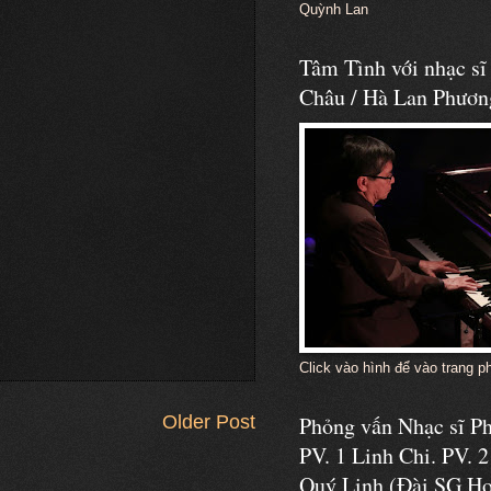
Quỳnh Lan
Tâm Tình với nhạc s
Châu / Hà Lan Phươn
Click vào hình để vào trang p
Phỏng vấn Nhạc sĩ 
Older Post
PV. 1 Linh Chi. PV. 2
Quý Linh (Đài SG Ho