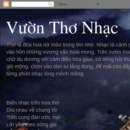
Vườn Thơ Nhạc
Thơ là đóa hoa nở màu trong tim nhớ. Nhạc là cánh
vào hồn những vương vấn hoài mong. Trên vườn hoa
chữ du dương với cảm điệu hòa giao, có tiếng hát t
gió mộng, chìm vào tâm tư lắng đọng, để mãi còn đâ
từng phím nhạc lòng mênh mông.
Biển nhạc trên hoa thơ
Dìu nhau về chung lối
Trên cung đàn ước mơ
Lời yêu theo sóng gọi