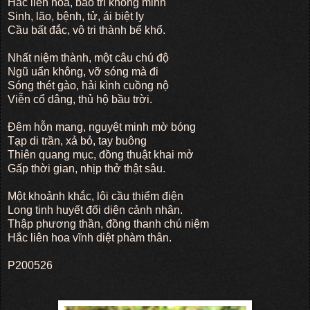
Hắc liên hoa, bảo trí không minh
Sinh, lão, bệnh, tử, ái biệt ly
Cầu bất đắc, vô tri thành bể khổ.
Nhất niệm thành, một câu chú độ
Ngũ uẩn không, vỡ sóng mà đi
Sóng thét gào, hải kình cuồng nộ
Viễn cổ dâng, thủ hộ bầu trời.
Đêm hỗn mang, nguyệt minh mờ bóng
Tạp di trần, xả bỏ, tay buông
Thiên quang mục, đồng thuật khai mở
Gấp thời gian, nhịp thở thật sâu.
Một khoảnh khắc, lôi cầu thiểm điện
Long tinh huyết đối diện cảnh nhân.
Thập phương thần, đồng thanh chú niệm
Hắc liên hoa vĩnh diệt phàm thân.
P200526