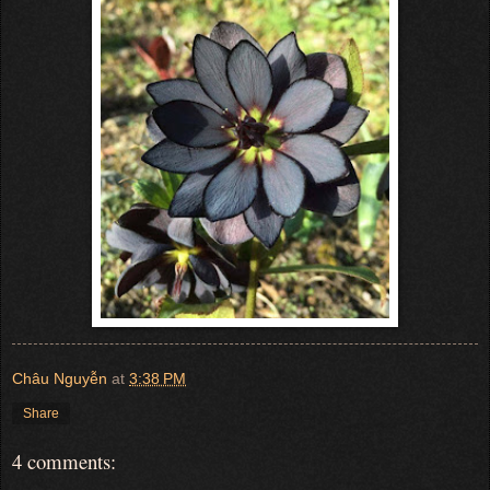
Châu Nguyễn
at
3:38 PM
Share
4 comments: