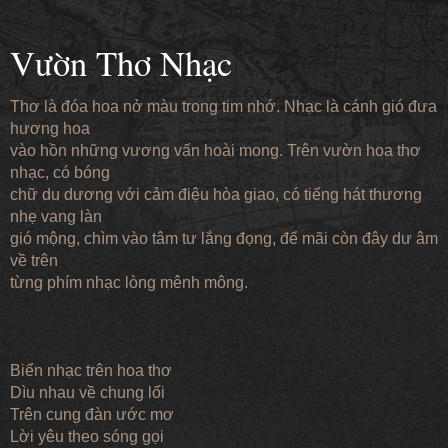
Vườn Thơ Nhạc
Thơ là đóa hoa nở màu trong tim nhớ. Nhạc là cánh gió đưa
hương hoa
vào hồn những vương vấn hoài mong. Trên vườn hoa thơ
nhạc, có bóng
chữ du dương với cảm điệu hòa giao, có tiếng hát thương
nhẹ vang làn
gió mộng, chìm vào tâm tư lắng đọng, để mãi còn đây dư âm
về trên
từng phím nhạc lòng mênh mông.
Biển nhạc trên hoa thơ
Dìu nhau về chung lối
Trên cung đàn ước mơ
Lời yêu theo sóng gọi