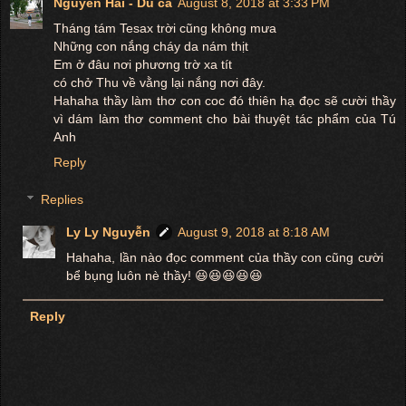
Nguyễn Hải - Du ca
August 8, 2018 at 3:33 PM
Tháng tám Tesax trời cũng không mưa
Những con nắng cháy da nám thịt
Em ở đâu nơi phương trờ xa tít
có chở Thu về vằng lại nắng nơi đây.
Hahaha thầy làm thơ con coc đó thiên hạ đọc sẽ cười thầy
vì dám làm thơ comment cho bài thuyệt tác phẩm của Tú
Anh
Reply
Replies
Ly Ly Nguyễn
August 9, 2018 at 8:18 AM
Hahaha, lần nào đọc comment của thầy con cũng cười
bể bụng luôn nè thầy! 😆😆😆😆😆
Reply