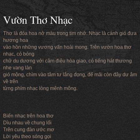
Vườn Thơ Nhạc
Thơ là đóa hoa nở màu trong tim nhớ. Nhạc là cánh gió đưa
hương hoa
vào hồn những vương vấn hoài mong. Trên vườn hoa thơ
nhạc, có bóng
chữ du dương với cảm điệu hòa giao, có tiếng hát thương
nhẹ vang làn
gió mộng, chìm vào tâm tư lắng đọng, để mãi còn đây dư âm
về trên
từng phím nhạc lòng mênh mông.
Biển nhạc trên hoa thơ
Dìu nhau về chung lối
Trên cung đàn ước mơ
Lời yêu theo sóng gọi