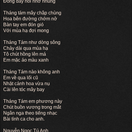
Đong đầy nỗi nhớ nhung
Tháng tám mây chập chùng
Hoa bên đường chớm nở
Bàn tay em đón gió
Với mùa hạ đợi mong
Tháng Tám như dòng sông
Chảy dài qua mùa hạ
Tô chút hồng lên má
Em mặc áo màu xanh
Tháng Tám nào không anh
Em về qua lối cũ
Nhặt cánh hoa vừa nụ
Cài lên tóc mây bay
Tháng Tám em phương này
Chút buồn vương trong mắt
Ngân nga theo tiếng nhạc
Bài tình ca cho anh.
Nguyễn Ngọc Tú Anh