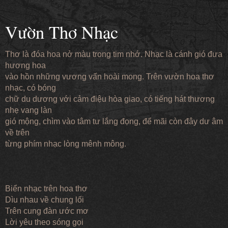
Vườn Thơ Nhạc
Thơ là đóa hoa nở màu trong tim nhớ. Nhạc là cánh gió đưa
hương hoa
vào hồn những vương vấn hoài mong. Trên vườn hoa thơ
nhạc, có bóng
chữ du dương với cảm điệu hòa giao, có tiếng hát thương
nhẹ vang làn
gió mộng, chìm vào tâm tư lắng đọng, để mãi còn đây dư âm
về trên
từng phím nhạc lòng mênh mông.
Biển nhạc trên hoa thơ
Dìu nhau về chung lối
Trên cung đàn ước mơ
Lời yêu theo sóng gọi