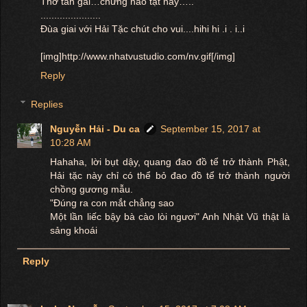
Thơ tán gái…chứng nào tật nấy…..
......................
Đùa giai với Hải Tặc chút cho vui....hihi hi .i . i..i
[img]http://www.nhatvustudio.com/nv.gif[/img]
Reply
Replies
Nguyễn Hải - Du ca
September 15, 2017 at
10:28 AM
Hahaha, lời bụt dậy, quang đao đồ tể trở thành Phật,
Hải tặc này chỉ có thể bỏ đao đồ tể trở thành người
chồng gương mẫu.
"Đúng ra con mắt chẳng sao
Một lần liếc bậy bà cào lòi ngươi" Anh Nhật Vũ thật là
sảng khoái
Reply