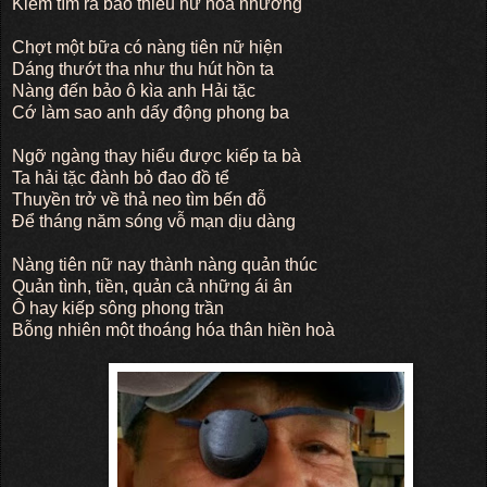
Kiếm tìm ra bao thiếu nữ hoa nhường
Chợt một bữa có nàng tiên nữ hiện
Dáng thướt tha như thu hút hồn ta
Nàng đến bảo ô kìa anh Hải tặc
Cớ làm sao anh dấy động phong ba
Ngỡ ngàng thay hiểu được kiếp ta bà
Ta hải tặc đành bỏ đao đồ tể
Thuyền trở về thả neo tìm bến đỗ
Để tháng năm sóng vỗ mạn dịu dàng
Nàng tiên nữ nay thành nàng quản thúc
Quản tình, tiền, quản cả những ái ân
Ô hay kiếp sông phong trần
Bỗng nhiên một thoáng hóa thân hiền hoà