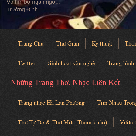
Vỗ tìm bờ ngẩn ngơ...
Trường Đinh
Trang Chủ
Thư Giãn
Kỹ thuật
Thô
Twitter
Sinh hoạt văn nghệ
Trang hình
,
Những Trang Thơ
Nhạc Liên Kết
Trang nhạc Hà Lan Phương
Tìm Nhau Tron
Câu lạc bộ thơ nhạc
Thơ Tự Do & Thơ Mới (Tham khảo)
Vườn 