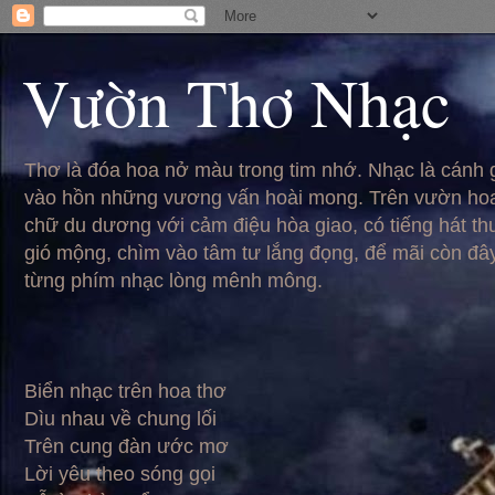
Vườn Thơ Nhạc
Thơ là đóa hoa nở màu trong tim nhớ. Nhạc là cánh
vào hồn những vương vấn hoài mong. Trên vườn hoa
chữ du dương với cảm điệu hòa giao, có tiếng hát t
gió mộng, chìm vào tâm tư lắng đọng, để mãi còn đâ
từng phím nhạc lòng mênh mông.
Biển nhạc trên hoa thơ
Dìu nhau về chung lối
Trên cung đàn ước mơ
Lời yêu theo sóng gọi