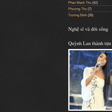
Phan Mạnh Thu
(42)
Phượng Thu
(7)
Trường Đinh
(26)
Nghệ sĩ và đời sống
Quỳnh Lan thành tựu