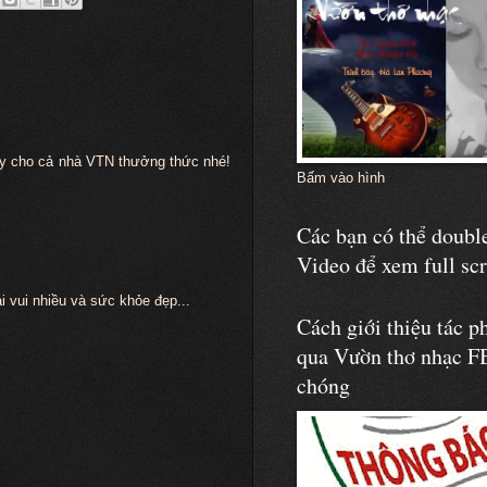
ay cho cả nhà VTN thưởng thức nhé!
Bấm vào hình
Các bạn có thể double
Video để xem full sc
vui nhiều và sức khỏe đẹp...
Cách giới thiệu tác p
qua Vườn thơ nhạc F
chóng