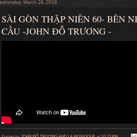
ednesday, March 28, 2018
SÀI GÒN THẬP NIÊN 60- BÊN
CẦU -JOHN ĐỖ TRƯƠNG -
Posted by
JOHN ĐỖ TRƯƠNG AND LA MUSIQQUE
at
10:13 PM