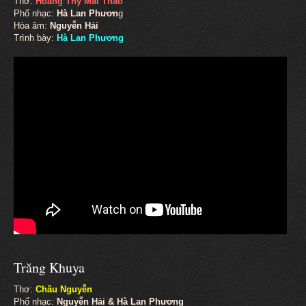
Thơ:
Hoàng Thy Mai Thảo
Phổ nhạc:
Hà Lan Phươn
g
Hòa âm:
Nguyễn Hải
Trình bày:
Hà Lan Phương
Trăng Khuya
Thơ:
Châu Nguyễn
Phổ nhạc:
Nguyễn Hải & Hà Lan Phương