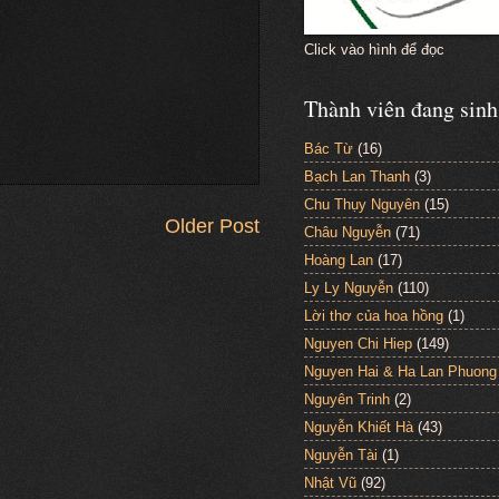
Click vào hình để đọc
Thành viên đang sinh
Bác Từ
(16)
Bạch Lan Thanh
(3)
Chu Thụy Nguyên
(15)
Older Post
Châu Nguyễn
(71)
Hoàng Lan
(17)
Ly Ly Nguyễn
(110)
Lời thơ của hoa hồng
(1)
Nguyen Chi Hiep
(149)
Nguyen Hai & Ha Lan Phuong
Nguyên Trinh
(2)
Nguyễn Khiết Hà
(43)
Nguyễn Tài
(1)
Nhật Vũ
(92)