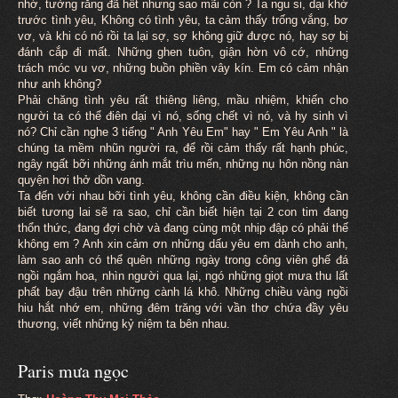
nhớ, tưởng rằng đã hết nhưng sao mãi còn ? Ta ngu si, dại khờ
trước tình yêu, Không có tình yêu, ta cảm thấy trống vắng, bơ
vơ, và khi có nó rồi ta lại sợ, sợ không giữ được nó, hay sợ bị
đánh cắp đi mất. Những ghen tuôn, giận hờn vô cớ, những
trách móc vu vơ, những buồn phiền vây kín. Em có cảm nhận
như anh không?
Phải chăng tình yêu rất thiêng liêng, mầu nhiệm, khiến cho
người ta có thể điên dại vì nó, sống chết vì nó, và hy sinh vì
nó? Chỉ cần nghe 3 tiếng " Anh Yêu Em" hay " Em Yêu Anh " là
chúng ta mềm nhũn người ra, để rồi cảm thấy rất hạnh phúc,
ngây ngất bỡi những ánh mắt trìu mến, những nụ hôn nồng nàn
quyện hơi thở dồn vang.
Ta đến với nhau bỡi tình yêu, không cần điều kiện, không cần
biết tương lai sẽ ra sao, chỉ cần biết hiện tại 2 con tim đang
thổn thức, đang đợi chờ và đang cùng một nhịp đập có phải thế
không em ? Anh xin cảm ơn những dấu yêu em dành cho anh,
làm sao anh có thể quên những ngày trong công viên ghế đá
ngồi ngắm hoa, nhìn người qua lại, ngó những giọt mưa thu lất
phất bay đậu trên những cành lá khô. Những chiều vàng ngồi
hiu hắt nhớ em, những đêm trăng với vần thơ chứa đầy yêu
thương, viết những kỷ niệm ta bên nhau.
Paris mưa ngọc