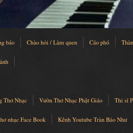
ng báo
Chào hỏi / Làm quen
Cáo phó
Thàn
 ảnh
g Thơ Nhạc
Vườn Thơ Nhạc Phật Giáo
Thi sĩ
thơ nhạc Face Book
Kênh Youtube Tràn Bảo Như