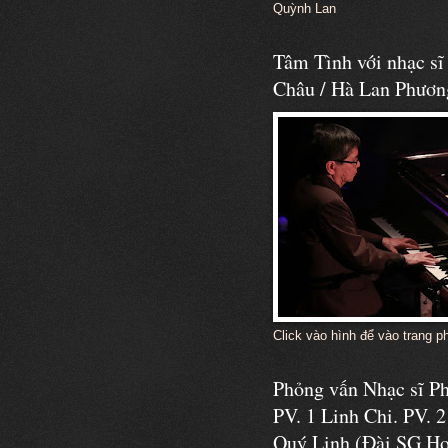
Quỳnh Lan
Tâm Tình với nhạc s
Châu / Hà Lan Phươn
Click vào hình để vào trang p
Phỏng vấn Nhạc sĩ 
PV. 1 Linh Chi. PV. 2
Quý Linh (Đài SG Ho