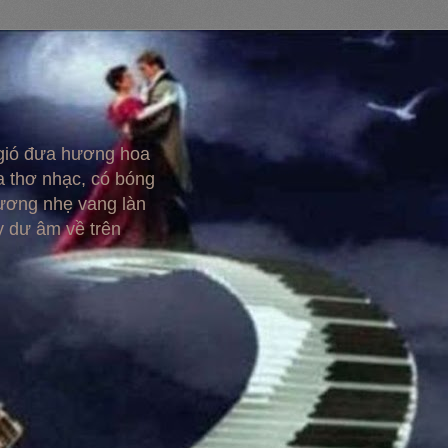
 gió đưa hương hoa
 thơ nhạc, có bóng
hương nhẹ vang làn
y dư âm về trên