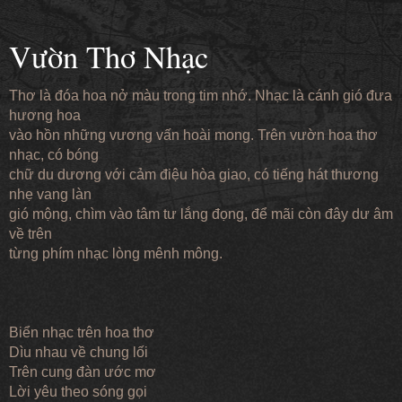
Vườn Thơ Nhạc
Thơ là đóa hoa nở màu trong tim nhớ. Nhạc là cánh gió đưa
hương hoa
vào hồn những vương vấn hoài mong. Trên vườn hoa thơ
nhạc, có bóng
chữ du dương với cảm điệu hòa giao, có tiếng hát thương
nhẹ vang làn
gió mộng, chìm vào tâm tư lắng đọng, để mãi còn đây dư âm
về trên
từng phím nhạc lòng mênh mông.
Biển nhạc trên hoa thơ
Dìu nhau về chung lối
Trên cung đàn ước mơ
Lời yêu theo sóng gọi