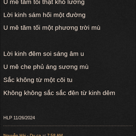
U mê tăm tối thật khó lường
Lời kinh sám hối một đường
U mê tăm tối một phương trời mù
Lời kinh đêm soi sáng âm u
U mê che phủ áng sương mù
Sắc không từ một cõi tu
Không không sắc sắc đên từ kinh dêm
HLP
11/26/2024
Nguyễn Hải - Du ca
at
7:58 AM