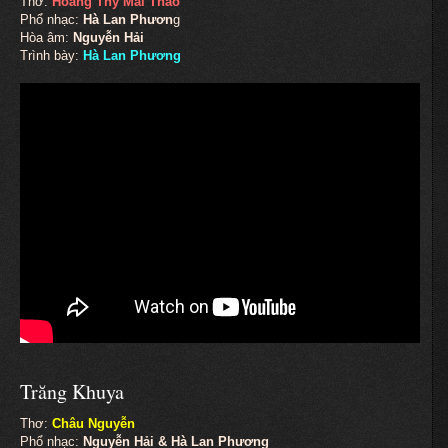
Thơ:
Hoàng Thy Mai Thảo
Phổ nhạc:
Hà Lan Phươn
g
Hòa âm:
Nguyễn Hải
Trình bày:
Hà Lan Phương
Trăng Khuya
Thơ:
Châu Nguyễn
Phổ nhạc:
Nguyễn Hải & Hà Lan Phương