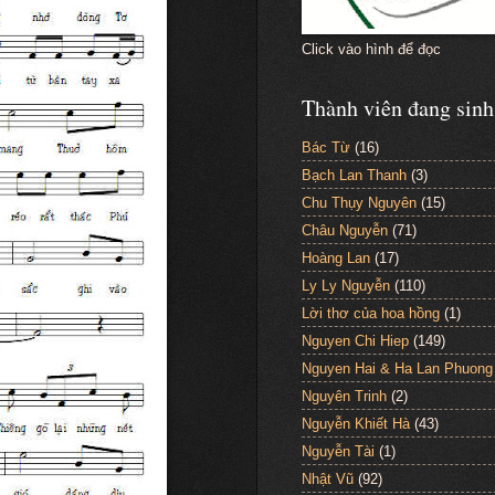
Click vào hình để đọc
Thành viên đang sinh
Bác Từ
(16)
Bạch Lan Thanh
(3)
Chu Thụy Nguyên
(15)
Châu Nguyễn
(71)
Hoàng Lan
(17)
Ly Ly Nguyễn
(110)
Lời thơ của hoa hồng
(1)
Nguyen Chi Hiep
(149)
Nguyen Hai & Ha Lan Phuong
Nguyên Trinh
(2)
Nguyễn Khiết Hà
(43)
Nguyễn Tài
(1)
Nhật Vũ
(92)