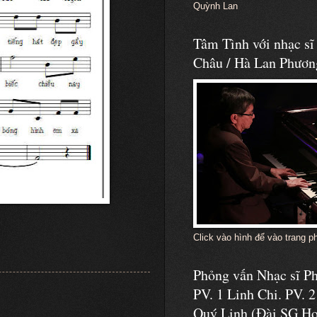
Quỳnh Lan
Tâm Tình với nhạc s
Châu / Hà Lan Phươn
Click vào hình để vào trang p
Phỏng vấn Nhạc sĩ 
PV. 1 Linh Chi. PV. 2
Quý Linh (Đài SG Ho