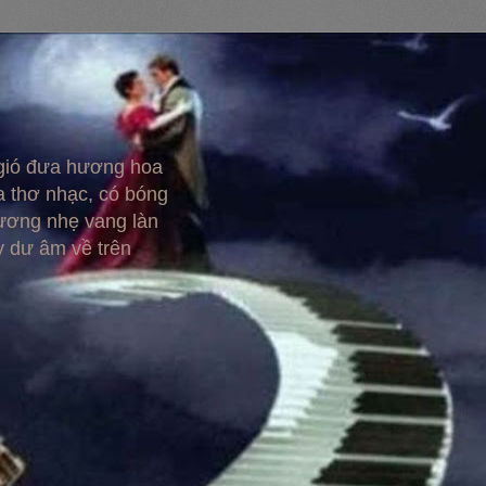
 gió đưa hương hoa
 thơ nhạc, có bóng
hương nhẹ vang làn
y dư âm về trên