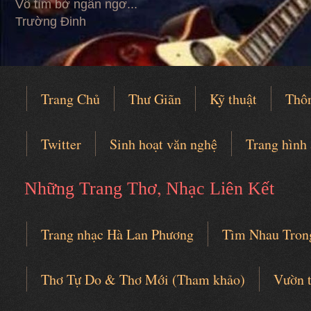
Vỗ tìm bờ ngẩn ngơ...
Trường Đinh
Trang Chủ
Thư Giãn
Kỹ thuật
Thô
Twitter
Sinh hoạt văn nghệ
Trang hình
,
Những Trang Thơ
Nhạc Liên Kết
Trang nhạc Hà Lan Phương
Tìm Nhau Tron
Câu lạc bộ thơ nhạc
Thơ Tự Do & Thơ Mới (Tham khảo)
Vườn 