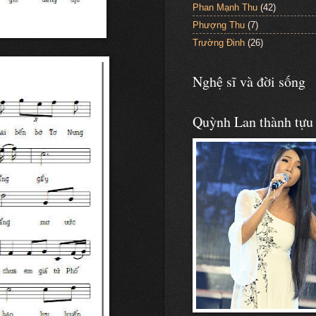
Phan Mạnh Thu
(42)
Phượng Thu
(7)
Trường Đinh
(26)
Nghệ sĩ và đời sống
Quỳnh Lan thành tựu