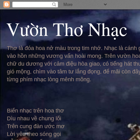
Vườn Thơ Nhạc
Thơ là đóa hoa nở màu trong tim nhớ. Nhạc là cánh
vào hồn những vương vấn hoài mong. Trên vườn hoa
chữ du dương với cảm điệu hòa giao, có tiếng hát t
gió mộng, chìm vào tâm tư lắng đọng, để mãi còn đâ
từng phím nhạc lòng mênh mông.
Biển nhạc trên hoa thơ
Dìu nhau về chung lối
Trên cung đàn ước mơ
Lời yêu theo sóng gọi