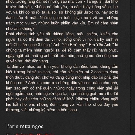
nhớ, tưởng rằng đã hết nhưng sao mãi còn ? Ta ngu si, dại khờ
trước tình yêu, Không có tình yêu, ta cảm thấy trống vắng, bơ
vơ, và khi có nó rồi ta lại sợ, sợ không giữ được nó, hay sợ bị
đánh cắp đi mất. Những ghen tuôn, giận hờn vô cớ, những
trách móc vu vơ, những buồn phiền vây kín. Em có cảm nhận
như anh không?
Phải chăng tình yêu rất thiêng liêng, mầu nhiệm, khiến cho
người ta có thể điên dại vì nó, sống chết vì nó, và hy sinh vì
nó? Chỉ cần nghe 3 tiếng " Anh Yêu Em" hay " Em Yêu Anh " là
chúng ta mềm nhũn người ra, để rồi cảm thấy rất hạnh phúc,
ngây ngất bỡi những ánh mắt trìu mến, những nụ hôn nồng nàn
quyện hơi thở dồn vang.
Ta đến với nhau bỡi tình yêu, không cần điều kiện, không cần
biết tương lai sẽ ra sao, chỉ cần biết hiện tại 2 con tim đang
thổn thức, đang đợi chờ và đang cùng một nhịp đập có phải thế
không em ? Anh xin cảm ơn những dấu yêu em dành cho anh,
làm sao anh có thể quên những ngày trong công viên ghế đá
ngồi ngắm hoa, nhìn người qua lại, ngó những giọt mưa thu lất
phất bay đậu trên những cành lá khô. Những chiều vàng ngồi
hiu hắt nhớ em, những đêm trăng với vần thơ chứa đầy yêu
thương, viết những kỷ niệm ta bên nhau.
Paris mưa ngọc