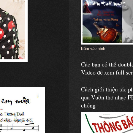
Bấm vào hình
Các bạn có thể double
Video để xem full sc
Cách giới thiệu tác p
qua Vườn thơ nhạc F
chóng