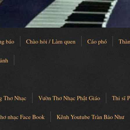
ng báo
Chào hỏi / Làm quen
Cáo phó
Thàn
 ảnh
g Thơ Nhạc
Vườn Thơ Nhạc Phật Giáo
Thi sĩ
thơ nhạc Face Book
Kênh Youtube Tràn Bảo Như